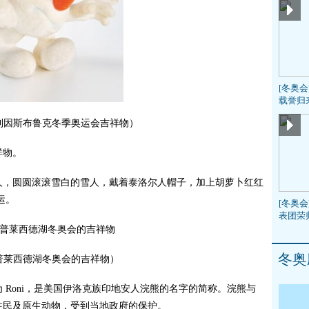
[冬奥
载誉归
地利因斯布鲁克冬季奥运会吉祥物）
祥物。
，圆圆滚滚雪白的雪人，戴着泰洛尔人帽子，加上胡萝卜红红
运。
[冬奥会
表团荣
冬奥
年普莱西德湖冬奥会的吉祥物）
 Roni，是美国伊洛克族印地安人浣熊的名字的简称。浣熊与
住民及原生动物，受到当地政府的保护。