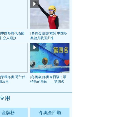
会]中国冬奥代表团
[冬奥会]告别索契 中国冬
来 众人迎接
奥健儿载誉归来
]荣耀冬奥 荷兰代
[冬奥会]冬奥今日谈：最
归故里
特殊的群体——第四名
应用
金牌榜
冬奥全回顾