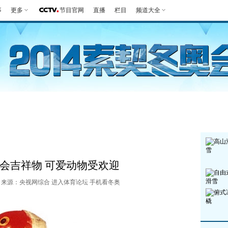
事
更多
节目官网
直播
栏目
频道大全
第一报
好生英
观赛指南
竞项
会吉祥物 可爱动物受欢迎
:02 来源：央视网综合
进入体育论坛
手机看冬奥