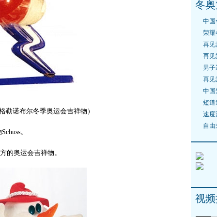
冬奥
中国
荣耀
再见
再见
男子
再见
中国
短道
法国格勒诺布尔冬季奥运会吉祥物）
速度
自由
huss。
官方的奥运会吉祥物。
视频