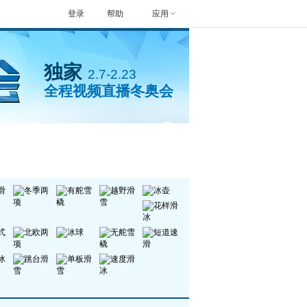
登录
帮助
应用
独家
2.7-2.23
全程视频直播冬奥会
封面人物
手机看冬奥