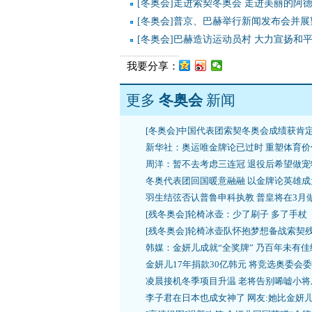
[冬奥会]走进索契冬奥会 走进美丽的阿
[冬奥会]普京、巴赫举行新闻发布会并展
[冬奥会]巴赫造访运动员村 大力宣扬和
我要分享：
更多
冬奥会
新闻
[冬奥会]中国代表团索契冬奥会成绩获肯
新华社：奥运唯金牌论已过时 重塑体育价
周洋：暂不去考虑三连冠 退役后希望做宠
冬奥代表团回国暖意融融 以金牌论英雄成
羽生结弦否认普鲁申科执教 普皇将在3月
[残冬奥会]轮椅冰壶：少了刷子 多了手杖
[残冬奥会]轮椅冰壶队怀抱梦想备战索契
韩媒：金妍儿成就“全奖牌” 乃百年未有佳
金妍儿17年捐款30亿韩元 将竞选奥委会
凌晨接机冬季项目升温 老将告别唏嘘小将
李子君在日本也成女神了 网友:她比金妍