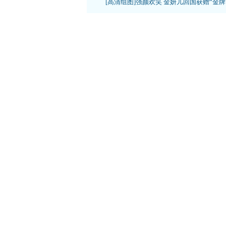
[高清组图]强颜欢笑 金妍儿回国获赠“金牌