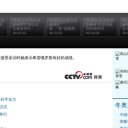
冰壶
[冬奥会]中国冬奥
[冬奥会]记者开启
[冬奥会]走进索契
[
表
代表团升旗仪式
寻宝之
冬奥会 走进美丽
赫
在索契举行
旅：“壶”说索契
的阿德列尔
会
00:03:33
00:03:01
00:04:08
00:
在接受采访时她表示希望俄罗斯有好的成绩。
察对手实力
冬奥
仪式
举行
中国
荣耀