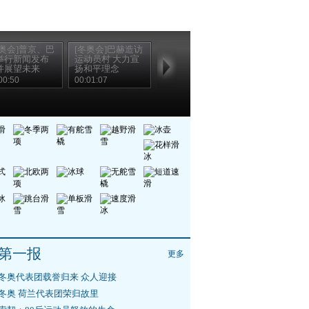
冬奥会]普京、巴
[冬奥会]巴赫造访
举行新闻发布
运动员村 大力宣
并展望未来
扬和平理念
00:50
00:01:07
第一报
更多
冬奥代表团载誉归来 众人迎接
冬奥 荷兰代表团荣归故里