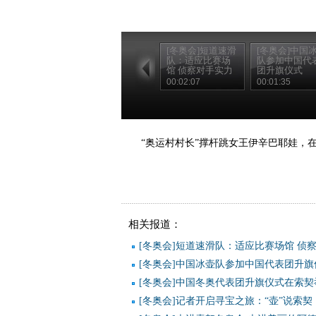
[冬奥会]短道速滑
[冬奥会]中国
队：适应比赛场
队参加中国代
馆 侦察对手实力
团升旗仪式
00:02:07
00:01:35
“奥运村村长”撑杆跳女王伊辛巴耶娃，
相关报道：
[冬奥会]短道速滑队：适应比赛场馆 侦
[冬奥会]中国冰壶队参加中国代表团升旗
[冬奥会]中国冬奥代表团升旗仪式在索契
[冬奥会]记者开启寻宝之旅：“壶”说索契