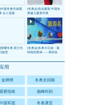
会]中国冬奥代表团
[冬奥会]告别索契 中国冬
来 众人迎接
奥健儿载誉归来
]荣耀冬奥 荷兰代
[冬奥会]冬奥今日谈：最
归故里
特殊的群体——第四名
应用
金牌榜
冬奥全回顾
观赛指南
巅峰时刻
中国军团
冬奥课堂