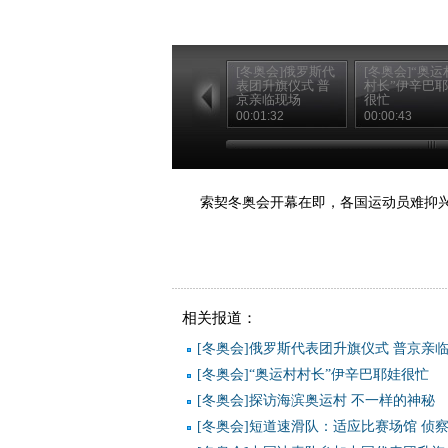
[冬奥会]俄罗斯代
[冬奥会]“奥运
表团升旗仪式 普
村长”伊辛巴
京亲临现场
很忙
00:01:32
00:00:43
索契冬奥会开幕在即，各国运动员难抑
相关报道：
[冬奥会]俄罗斯代表团升旗仪式 普京亲
[冬奥会]“奥运村村长”伊辛巴耶娃很忙
[冬奥会]探访海滨奥运村 不一样的神秘
[冬奥会]短道速滑队：适应比赛场馆 侦