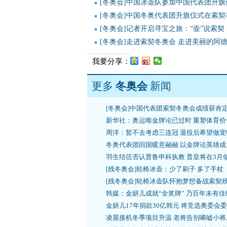
[冬奥会]中国冰壶队参加中国代表团升旗
[冬奥会]中国冬奥代表团升旗仪式在索契
[冬奥会]记者开启寻宝之旅：“壶”说索契
[冬奥会]走进索契冬奥会 走进美丽的阿
我要分享：
更多
冬奥会
新闻
[冬奥会]中国代表团索契冬奥会成绩获肯
新华社：奥运唯金牌论已过时 重塑体育价
周洋：暂不去考虑三连冠 退役后希望做宠
冬奥代表团回国暖意融融 以金牌论英雄成
羽生结弦否认普鲁申科执教 普皇将在3月
[残冬奥会]轮椅冰壶：少了刷子 多了手杖
[残冬奥会]轮椅冰壶队怀抱梦想备战索契
韩媒：金妍儿成就“全奖牌” 乃百年未有佳
金妍儿17年捐款30亿韩元 将竞选奥委会
凌晨接机冬季项目升温 老将告别唏嘘小将