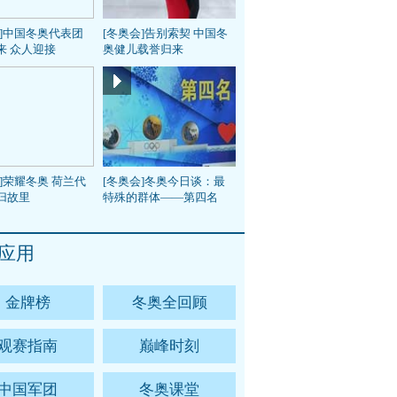
会]中国冬奥代表团
[冬奥会]告别索契 中国冬
来 众人迎接
奥健儿载誉归来
]荣耀冬奥 荷兰代
[冬奥会]冬奥今日谈：最
归故里
特殊的群体——第四名
应用
金牌榜
冬奥全回顾
观赛指南
巅峰时刻
中国军团
冬奥课堂