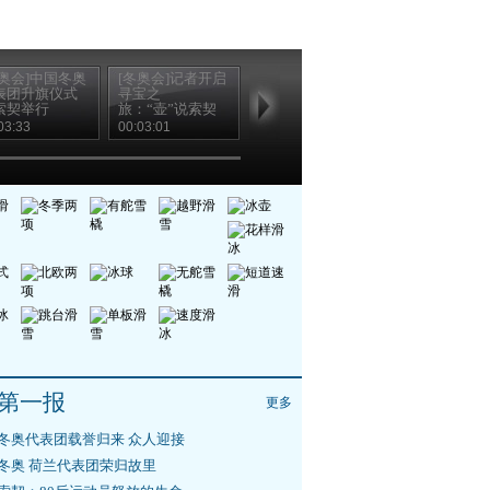
冬奥会]中国冬奥
[冬奥会]记者开启
[冬奥会]走进索契
表团升旗仪式
寻宝之
冬奥会 走进美丽
索契举行
旅：“壶”说索契
的阿德列尔
03:33
00:03:01
00:04:08
第一报
更多
冬奥代表团载誉归来 众人迎接
冬奥 荷兰代表团荣归故里