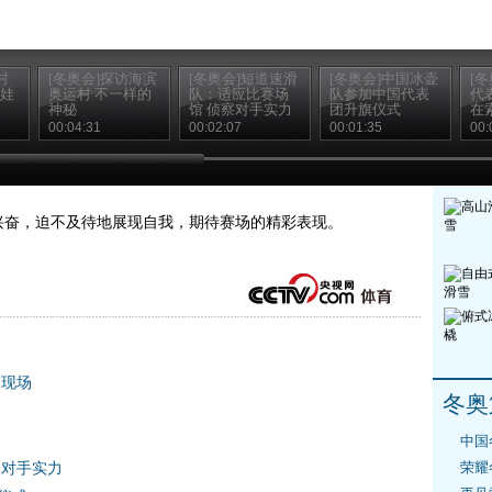
村
[冬奥会]探访海滨
[冬奥会]短道速滑
[冬奥会]中国冰壶
[
耶娃
奥运村 不一样的
队：适应比赛场
队参加中国代表
代
神秘
馆 侦察对手实力
团升旗仪式
在
00:04:31
00:02:07
00:01:35
00:
兴奋，迫不及待地展现自我，期待赛场的精彩表现。
临现场
冬奥
中国
荣耀
察对手实力