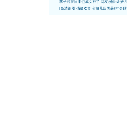
李子君在日本也成女神了 网友:她比金妍
[高清组图]强颜欢笑 金妍儿回国获赠“金牌