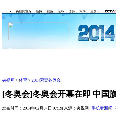
央视网首页
新闻
视频
经济
体育
军事
更多
冬奥会
金牌榜
全回顾
第一报
央视网
>
体育
>
2014索契冬奥会
[冬奥会]冬奥会开幕在即 中国
发布时间：2014年02月07日 07:19| 来源：央视网 |
手机看新闻
|