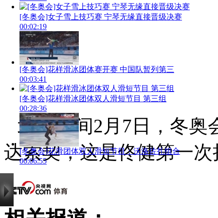
[冬奥会]女子雪上技巧赛 宁琴无缘直接晋级决赛
00:02:19
[冬奥会]花样滑冰团体赛开赛 中国队暂列第三
00:03:41
[冬奥会]花样滑冰团体双人滑短节目 第三组
00:28:36
北京时间2月7日，冬奥
达索契，这是佟健第一次
[冬奥会]花滑团体双人滑短节目：沃洛佐扎组合
00:06:55