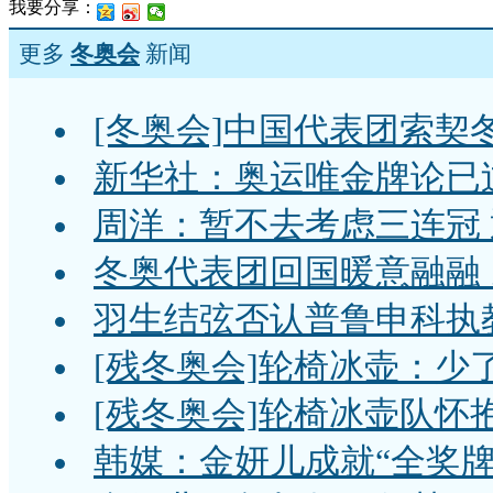
我要分享：
更多
冬奥会
新闻
[冬奥会]中国代表团索契
新华社：奥运唯金牌论已
周洋：暂不去考虑三连冠
冬奥代表团回国暖意融融
羽生结弦否认普鲁申科执教
[残冬奥会]轮椅冰壶：少
[残冬奥会]轮椅冰壶队怀
韩媒：金妍儿成就“全奖牌