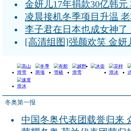
金妍儿17年捐款30亿韩
凌晨接机冬季项目升温 
李子君在日本也成女神了 
[高清组图]强颜欢笑 金妍
冬奥第一报
中国冬奥代表团载誉归来 