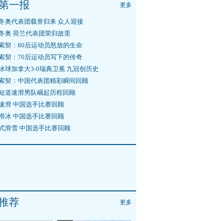
第一报
更多
冬奥代表团载誉归来 众人迎接
冬奥 荷兰代表团荣归故里
索契：80后运动员怒放的生命
索契：70后运动员写下的传奇
冰球加拿大3-0瑞典卫冕 九冠创历史
索契：中国代表团精彩瞬间回顾
短道速滑男队崛起历程回顾
速滑 中国选手比赛回顾
滑冰 中国选手比赛回顾
式滑雪 中国选手比赛回顾
推荐
更多