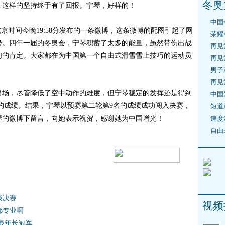
冬奥
，这样的坚持终于有了回报。宁琴，好样的！
中国
时间今晚19:58分发布的一条微博，这条微博的配图引起了网
荣耀
势。四年一届的冬奥会，宁琴积蓄了太多的能量，虽然带伤出战
再见
们的肯定。大家都在为中国第一个自由式滑雪雪上技巧的运动员
再见
男子
再见
场，尽管降低了空中动作的难度，但宁琴稳定的发挥还是得到
中国
轮的成绩。结果，宁琴以预赛第二轮第9名的成绩成功闯入决赛，
短道
琴的微博下留言，向她表示祝贺，感谢她为中国增光！
速度
自由
级决赛
视频
都专业啊
最年长冠军