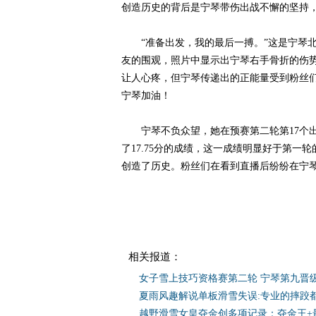
创造历史的背后是宁琴带伤出战不懈的坚持
“准备出发，我的最后一搏。”这是宁琴北京
友的围观，照片中显示出宁琴右手骨折的伤
让人心疼，但宁琴传递出的正能量受到粉丝
宁琴加油！
宁琴不负众望，她在预赛第二轮第17个出
了17.75分的成绩，这一成绩明显好于第一
创造了历史。粉丝们在看到直播后纷纷在宁
相关报道：
女子雪上技巧资格赛第二轮 宁琴第九晋
夏雨风趣解说单板滑雪失误:专业的摔跤
越野滑雪女皇夺金创多项记录：夺金王+