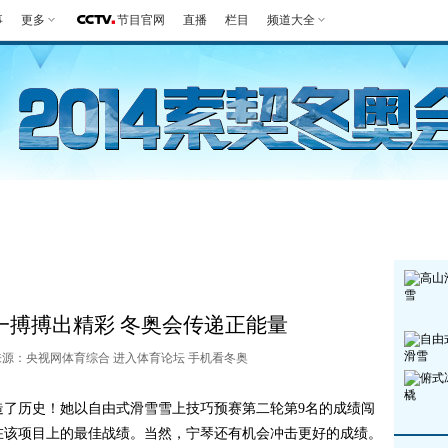
事
更多
节目官网
直播
栏目
频道大全
第一报
好生英
观赛指南
竞项
一搏搏出精彩 冬奥会传递正能量
54 来源：央视网体育综合
进入体育论坛
手机看冬奥
了历史！她以自由式滑雪雪上技巧预赛第二轮第9名的成绩闯
在该项目上的最佳战绩。当然，宁琴还有机会冲击更好的成绩。