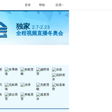
登录
帮助
应用
独家
2.7-2.23
全程视频直播冬奥会
封面人物
手机看冬奥