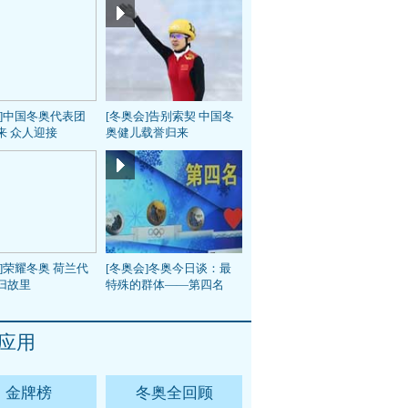
会]中国冬奥代表团
[冬奥会]告别索契 中国冬
来 众人迎接
奥健儿载誉归来
]荣耀冬奥 荷兰代
[冬奥会]冬奥今日谈：最
归故里
特殊的群体——第四名
应用
金牌榜
冬奥全回顾