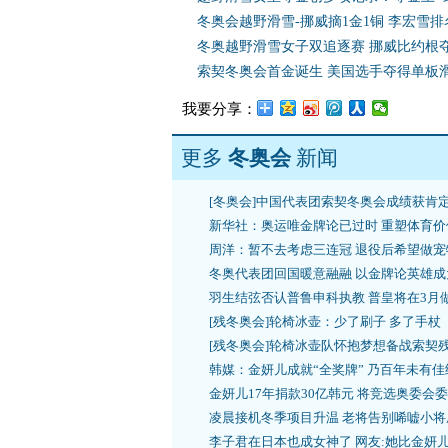
冬奥会越野滑雪-挪威摘1金1铜 李宏雪排
冬奥越野滑雪女子双追逐赛 挪威比约根
索契冬奥会首金诞生 美国选手夺得单板
我要分享：
更多
冬奥会
新闻
[冬奥会]中国代表团索契冬奥会成绩获肯
新华社：奥运唯金牌论已过时 重塑体育价
周洋：暂不去考虑三连冠 退役后希望做宠
冬奥代表团回国暖意融融 以金牌论英雄成
羽生结弦否认普鲁申科执教 普皇将在3月
[残冬奥会]轮椅冰壶：少了刷子 多了手杖
[残冬奥会]轮椅冰壶队怀抱梦想备战索契
韩媒：金妍儿成就“全奖牌” 乃百年未有佳
金妍儿17年捐款30亿韩元 将竞选奥委会
凌晨接机冬季项目升温 老将告别唏嘘小将
李子君在日本也成女神了 网友:她比金妍