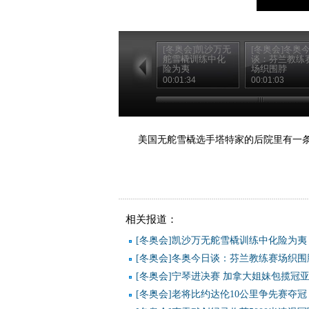
[冬奥会]凯沙万无
[冬奥会]冬奥
舵雪橇训练中化
谈：芬兰教练
险为夷
场织围脖
00:01:34
00:01:03
美国无舵雪橇选手塔特家的后院里有一
相关报道：
[冬奥会]凯沙万无舵雪橇训练中化险为夷
[冬奥会]冬奥今日谈：芬兰教练赛场织围
[冬奥会]宁琴进决赛 加拿大姐妹包揽冠
[冬奥会]老将比约达伦10公里争先赛夺冠