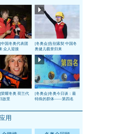
会]中国冬奥代表团
[冬奥会]告别索契 中国冬
来 众人迎接
奥健儿载誉归来
]荣耀冬奥 荷兰代
[冬奥会]冬奥今日谈：最
归故里
特殊的群体——第四名
应用