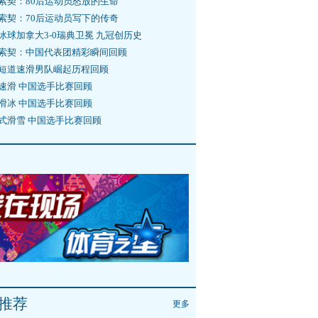
索契：80后运动员怒放的生命
索契：70后运动员写下的传奇
冰球加拿大3-0瑞典卫冕 九冠创历史
索契：中国代表团精彩瞬间回顾
短道速滑男队崛起历程回顾
速滑 中国选手比赛回顾
滑冰 中国选手比赛回顾
式滑雪 中国选手比赛回顾
推荐
更多