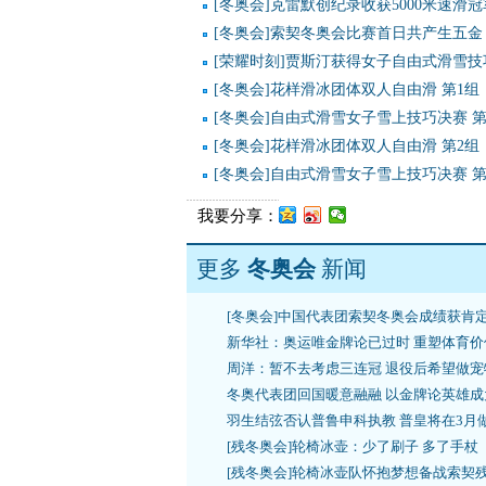
[冬奥会]克雷默创纪录收获5000米速滑冠
[冬奥会]索契冬奥会比赛首日共产生五金
[荣耀时刻]贾斯汀获得女子自由式滑雪技
[冬奥会]花样滑冰团体双人自由滑 第1组
[冬奥会]自由式滑雪女子雪上技巧决赛 
[冬奥会]花样滑冰团体双人自由滑 第2组
[冬奥会]自由式滑雪女子雪上技巧决赛 
我要分享：
更多
冬奥会
新闻
[冬奥会]中国代表团索契冬奥会成绩获肯
新华社：奥运唯金牌论已过时 重塑体育价
周洋：暂不去考虑三连冠 退役后希望做宠
冬奥代表团回国暖意融融 以金牌论英雄成
羽生结弦否认普鲁申科执教 普皇将在3月
[残冬奥会]轮椅冰壶：少了刷子 多了手杖
[残冬奥会]轮椅冰壶队怀抱梦想备战索契