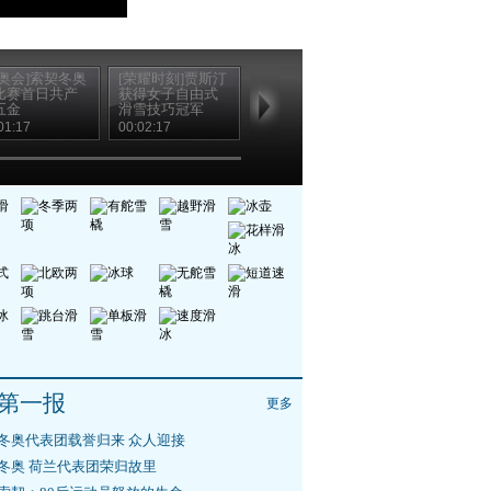
冬奥会]索契冬奥
[荣耀时刻]贾斯汀
[冬奥会]花样滑冰
[冬奥会]自由
比赛首日共产
获得女子自由式
团体双人自由滑
雪女子雪上技
五金
滑雪技巧冠军
第1组
决赛 第三轮
01:17
00:02:17
00:20:51
00:14:01
第一报
更多
冬奥代表团载誉归来 众人迎接
冬奥 荷兰代表团荣归故里