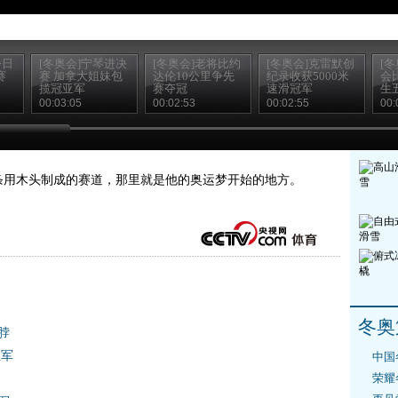
今日
[冬奥会]宁琴进决
[冬奥会]老将比约
[冬奥会]克雷默创
[
赛
赛 加拿大姐妹包
达伦10公里争先
纪录收获5000米
会
揽冠亚军
赛夺冠
速滑冠军
生
00:03:05
00:02:53
00:02:55
00:
条用木头制成的赛道，那里就是他的奥运梦开始的地方。
冬奥
脖
亚军
中国
荣耀