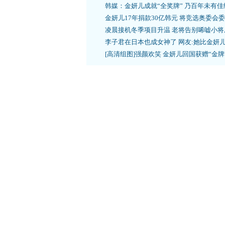
韩媒：金妍儿成就“全奖牌” 乃百年未有佳
金妍儿17年捐款30亿韩元 将竞选奥委会
凌晨接机冬季项目升温 老将告别唏嘘小将
李子君在日本也成女神了 网友:她比金妍
[高清组图]强颜欢笑 金妍儿回国获赠“金牌