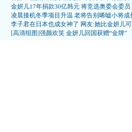
金妍儿17年捐款30亿韩元 将竞选奥委会委员
凌晨接机冬季项目升温 老将告别唏嘘小将成
李子君在日本也成女神了 网友:她比金妍儿
[高清组图]强颜欢笑 金妍儿回国获赠“金牌”