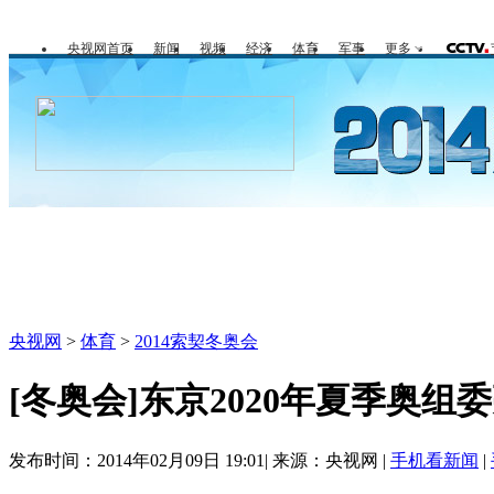
央视网首页
新闻
视频
经济
体育
军事
更多
冬奥会
金牌榜
全回顾
第一报
央视网
>
体育
>
2014索契冬奥会
[冬奥会]东京2020年夏季奥
发布时间：2014年02月09日 19:01| 来源：央视网 |
手机看新闻
|