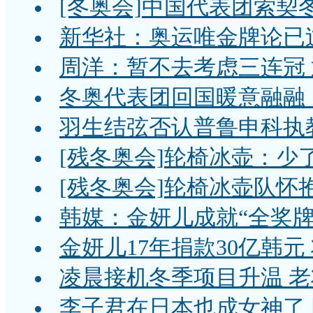
[冬奥会]中国代表团索契
新华社：奥运唯金牌论已
周洋：暂不去考虑三连冠
冬奥代表团回国暖意融融
羽生结弦否认普鲁申科执教
[残冬奥会]轮椅冰壶：少
[残冬奥会]轮椅冰壶队怀
韩媒：金妍儿成就“全奖牌
金妍儿17年捐款30亿韩
凌晨接机冬季项目升温 
李子君在日本也成女神了 