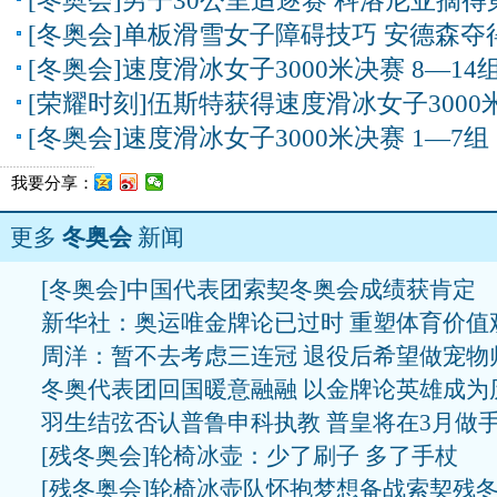
[冬奥会]男子30公里追逐赛 科洛尼亚摘得
[冬奥会]单板滑雪女子障碍技巧 安德森夺
[冬奥会]速度滑冰女子3000米决赛 8—14
[荣耀时刻]伍斯特获得速度滑冰女子3000
[冬奥会]速度滑冰女子3000米决赛 1—7组
我要分享：
更多
冬奥会
新闻
[冬奥会]中国代表团索契冬奥会成绩获肯定
新华社：奥运唯金牌论已过时 重塑体育价值
周洋：暂不去考虑三连冠 退役后希望做宠物
冬奥代表团回国暖意融融 以金牌论英雄成为
羽生结弦否认普鲁申科执教 普皇将在3月做
[残冬奥会]轮椅冰壶：少了刷子 多了手杖
[残冬奥会]轮椅冰壶队怀抱梦想备战索契残