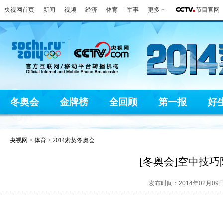
央视网首页
新闻
视频
经济
体育
军事
更多
节目官网
冬奥会
金牌榜
全回顾
第一报
好
央视网
>
体育
>
2014索契冬奥会
[冬奥会]空中技
发布时间：2014年02月09日 