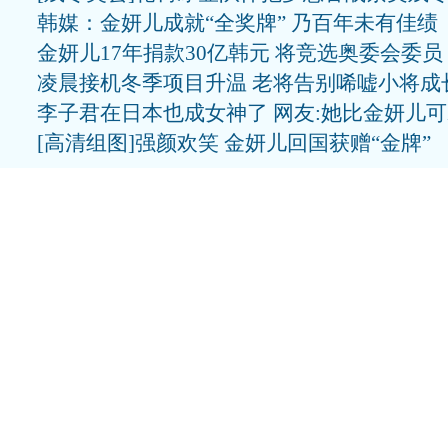
韩媒：金妍儿成就“全奖牌” 乃百年未有佳绩
金妍儿17年捐款30亿韩元 将竞选奥委会委员
凌晨接机冬季项目升温 老将告别唏嘘小将成
李子君在日本也成女神了 网友:她比金妍儿
[高清组图]强颜欢笑 金妍儿回国获赠“金牌”