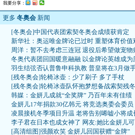
我要分享：
更多
冬奥会
新闻
[冬奥会]中国代表团索契冬奥会成绩获肯定
新华社：奥运唯金牌论已过时 重塑体育价值
周洋：暂不去考虑三连冠 退役后希望做宠物
冬奥代表团回国暖意融融 以金牌论英雄成为
羽生结弦否认普鲁申科执教 普皇将在3月做
[残冬奥会]轮椅冰壶：少了刷子 多了手杖
[残冬奥会]轮椅冰壶队怀抱梦想备战索契残
韩媒：金妍儿成就“全奖牌” 乃百年未有佳绩
金妍儿17年捐款30亿韩元 将竞选奥委会委员
凌晨接机冬季项目升温 老将告别唏嘘小将成
李子君在日本也成女神了 网友:她比金妍儿
[高清组图]强颜欢笑 金妍儿回国获赠“金牌”