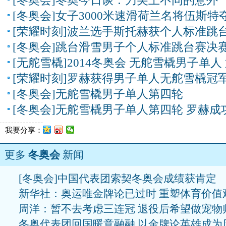
[冬奥会]冬奥今日谈：刀尖上不同的意外
[冬奥会]女子3000米速滑荷兰名将伍斯特
[荣耀时刻]波兰选手斯托赫获个人标准跳
[冬奥会]跳台滑雪男子个人标准跳台赛决赛
[无舵雪橇]2014冬奥会 无舵雪橇男子单人 第
[荣耀时刻]罗赫获得男子单人无舵雪橇冠
[冬奥会]无舵雪橇男子单人第四轮
[冬奥会]无舵雪橇男子单人第四轮 罗赫成
我要分享：
更多
冬奥会
新闻
[冬奥会]中国代表团索契冬奥会成绩获肯定
新华社：奥运唯金牌论已过时 重塑体育价值
周洋：暂不去考虑三连冠 退役后希望做宠物
冬奥代表团回国暖意融融 以金牌论英雄成为