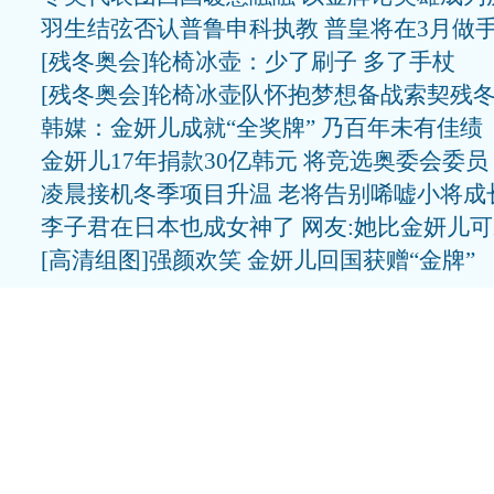
羽生结弦否认普鲁申科执教 普皇将在3月做
[残冬奥会]轮椅冰壶：少了刷子 多了手杖
[残冬奥会]轮椅冰壶队怀抱梦想备战索契残
韩媒：金妍儿成就“全奖牌” 乃百年未有佳绩
金妍儿17年捐款30亿韩元 将竞选奥委会委员
凌晨接机冬季项目升温 老将告别唏嘘小将成
李子君在日本也成女神了 网友:她比金妍儿
[高清组图]强颜欢笑 金妍儿回国获赠“金牌”