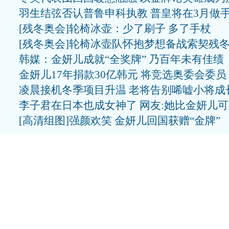
羽生结弦否认普鲁申科执教 普皇将在3月做
[残冬奥会]轮椅冰壶：少了刷子 多了手杖
[残冬奥会]轮椅冰壶队怀抱梦想备战索契残
韩媒：金妍儿成就“全奖牌” 乃百年未有佳绩
金妍儿17年捐款30亿韩元 将竞选奥委会委员
凌晨接机冬季项目升温 老将告别唏嘘小将成
李子君在日本也成女神了 网友:她比金妍儿
[高清组图]强颜欢笑 金妍儿回国获赠“金牌”