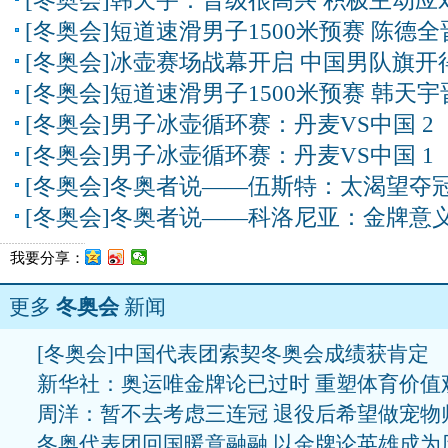
[冬奥会]韩天宇：晋级很高兴 积极主动应
[冬奥会]短道速滑男子1500米预赛 陈德全
[冬奥会]冰壶赛场战幕开启 中国男队旗开
[冬奥会]短道速滑男子1500米预赛 韩天宇
[冬奥会]男子冰壶循环赛：丹麦VS中国 2
[冬奥会]男子冰壶循环赛：丹麦VS中国 1
[冬奥会]冬奥者说——伍斯特：太渴望夺
[冬奥会]冬奥者说——科洛尼亚：金牌意
我要分享：
更多
冬奥会
新闻
[冬奥会]中国代表团索契冬奥会成绩获肯定
新华社：奥运唯金牌论已过时 重塑体育价值
周洋：暂不去考虑三连冠 退役后希望做宠物
冬奥代表团回国暖意融融 以金牌论英雄成为