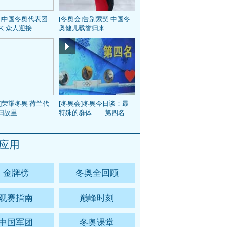
会]中国冬奥代表团
[冬奥会]告别索契 中国冬
来 众人迎接
奥健儿载誉归来
]荣耀冬奥 荷兰代
[冬奥会]冬奥今日谈：最
归故里
特殊的群体——第四名
应用
金牌榜
冬奥全回顾
观赛指南
巅峰时刻
中国军团
冬奥课堂