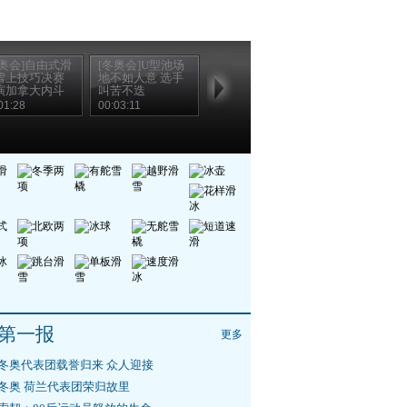
冬奥会]自由式滑
[冬奥会]U型池场
雪上技巧决赛
地不如人意 选手
演加拿大内斗
叫苦不迭
01:28
00:03:11
第一报
更多
冬奥代表团载誉归来 众人迎接
冬奥 荷兰代表团荣归故里