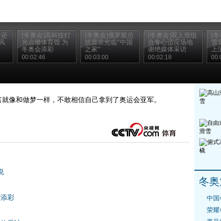
分还
[冬奥会]高科技灯
[冬奥会]俄罗斯总
[冬奥会]双人滑组
[
风
光点缀体育馆 为
统普京光临“中国
合专心适应场地
雪
冬奥会添彩
之家”
谢绝媒体采访
上
00:02:46
00:03:00
00:02:18
00:
言就像和做梦一样，不敢相信自己拿到了奥运会亚军。
说
冬奥
响
会添彩
中国
荣耀