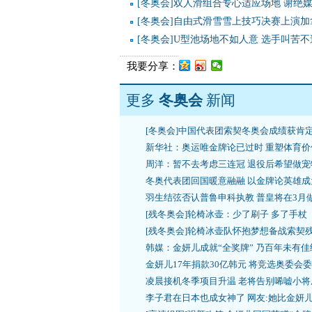
[冬奥会]双人滑组合专心适应场地 谢绝
[冬奥会]自由式滑雪雪上技巧决赛上演
[冬奥会]U型池场地不如人意 选手叫苦不
我要分享：
更多
冬奥会
新闻
[冬奥会]中国代表团索契冬奥会成绩获肯
新华社：奥运唯金牌论已过时 重塑体育价
周洋：暂不去考虑三连冠 退役后希望做宠
冬奥代表团回国暖意融融 以金牌论英雄成
羽生结弦否认普鲁申科执教 普皇将在3月
[残冬奥会]轮椅冰壶：少了刷子 多了手杖
[残冬奥会]轮椅冰壶队怀抱梦想备战索契
韩媒：金妍儿成就“全奖牌” 乃百年未有佳
金妍儿17年捐款30亿韩元 将竞选奥委会
凌晨接机冬季项目升温 老将告别唏嘘小将
李子君在日本也成女神了 网友:她比金妍