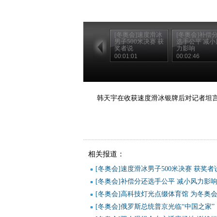
[冬奥会]速度滑冰
[冬奥会]补偿
男子500米决赛 获
选手公平 减小
奖者说
力影响
00:01:01
00:02:46
韩天宇在收获速度滑冰银牌后对记者坦
相关报道：
[冬奥会]速度滑冰男子500米决赛 获奖者
[冬奥会]补偿分还选手公平 减小风力影
[冬奥会]高科技灯光点缀体育馆 为冬奥
[冬奥会]俄罗斯总统普京光临“中国之家”