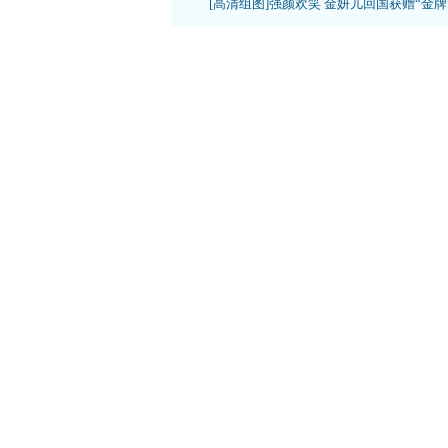
[高清组图]强颜欢笑 金妍儿回国获赠“金牌