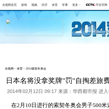
央视网首页
新闻
视频
经济
体育
军事
更多
节目官网
冬奥会
金牌榜
全回顾
第一报
好
央视网
>
体育
>
2014索契冬奥会
日本名将没拿奖牌"罚"自掏差旅
2014年02月12日 09:17 来源：华西都市报
进入
在2月10日进行的索契冬奥会男子500米