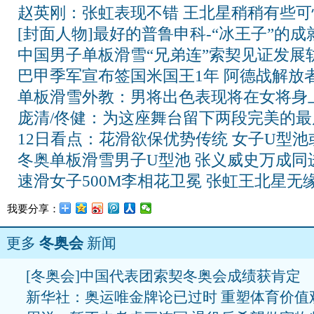
赵英刚：张虹表现不错 王北星稍稍有些可
[封面人物]最好的普鲁申科-“冰王子”的成
中国男子单板滑雪“兄弟连”索契见证发展
巴甲季军宣布签国米国王1年 阿德战解放
单板滑雪外教：男将出色表现将在女将身
庞清/佟健：为这座舞台留下两段完美的最
12日看点：花滑欲保优势传统 女子U型池
冬奥单板滑雪男子U型池 张义威史万成同
速滑女子500M李相花卫冕 张虹王北星无
我要分享：
更多
冬奥会
新闻
[冬奥会]中国代表团索契冬奥会成绩获肯定
新华社：奥运唯金牌论已过时 重塑体育价值