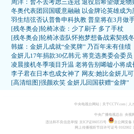
周洋：暂不去考虑三连冠 退役后希望做宠物
冬奥代表团回国暖意融融 以金牌论英雄成为
羽生结弦否认普鲁申科执教 普皇将在3月做
[残冬奥会]轮椅冰壶：少了刷子 多了手杖
[残冬奥会]轮椅冰壶队怀抱梦想备战索契残
韩媒：金妍儿成就“全奖牌” 乃百年未有佳绩
金妍儿17年捐款30亿韩元 将竞选奥委会委员
凌晨接机冬季项目升温 老将告别唏嘘小将成
李子君在日本也成女神了 网友:她比金妍儿
[高清组图]强颜欢笑 金妍儿回国获赠“金牌”
中央电视台网站
|
关于CCTV.com
|
人
中央广播电视总台 央视
违法和不良信息举报
京ICP证060535号
京公网安备 11
网上传播视听节目许可证号 0102002