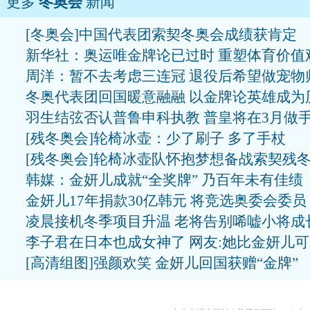
更多
冬奥会
新闻
[冬奥会]中国代表团索契冬奥会成绩获肯定
新华社：奥运唯金牌论已过时 重塑体育价值
周洋：暂不去考虑三连冠 退役后希望做宠物
冬奥代表团回国暖意融融 以金牌论英雄成为
羽生结弦否认普鲁申科执教 普皇将在3月做
[残冬奥会]轮椅冰壶：少了刷子 多了手杖
[残冬奥会]轮椅冰壶队怀抱梦想备战索契残
韩媒：金妍儿成就“全奖牌” 乃百年未有佳绩
金妍儿17年捐款30亿韩元 将竞选奥委会委员
凌晨接机冬季项目升温 老将告别唏嘘小将成
李子君在日本也成女神了 网友:她比金妍儿
[高清组图]强颜欢笑 金妍儿回国获赠“金牌”