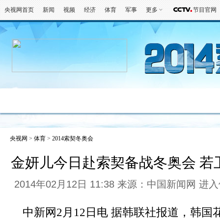
央视网首页
新闻
视频
经济
体育
军事
更多
节目官网
冬奥会
金牌榜
全回顾
第一报
好
央视网
>
体育
>
2014索契冬奥会
金妍儿今日赴索契备战冬奥会 若
2014年02月12日 11:38 来源：中国新闻网
进入
中新网2月12日电 据韩联社报道，韩国花