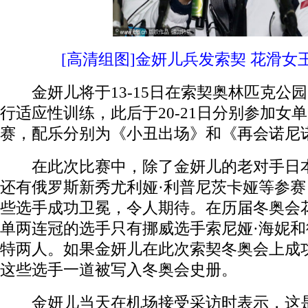
[高清组图]金妍儿兵发索契 花滑女
金妍儿将于13-15日在索契奥林匹克公园
行适应性训练，此后于20-21日分别参加女
赛，配乐分别为《小丑出场》和《再会诺尼
在此次比赛中，除了金妍儿的老对手日本
还有俄罗斯新秀尤利娅·利普尼茨卡娅等参
些选手成功卫冕，令人期待。在历届冬奥会
单两连冠的选手只有挪威选手索尼娅·海妮和
特两人。如果金妍儿在此次索契冬奥会上成
这些选手一道被写入冬奥会史册。
金妍儿当天在机场接受采访时表示，这是