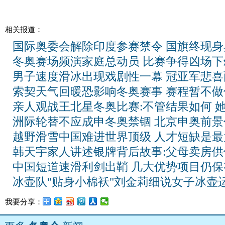
相关报道：
国际奥委会解除印度参赛禁令 国旗终现身
冬奥赛场频演家庭总动员 比赛争得凶场下
男子速度滑冰出现戏剧性一幕 冠亚军悲喜
索契天气回暖恐影响冬奥赛事 赛程暂不做
亲人观战王北星冬奥比赛:不管结果如何 
洲际轮替不应成申冬奥禁锢 北京申奥前景
越野滑雪中国难进世界顶级 人才短缺是最
韩天宇家人讲述银牌背后故事:父母卖房供
中国短道速滑利剑出鞘 几大优势项目仍保
冰壶队"贴身小棉袄"刘金莉细说女子冰壶
我要分享：