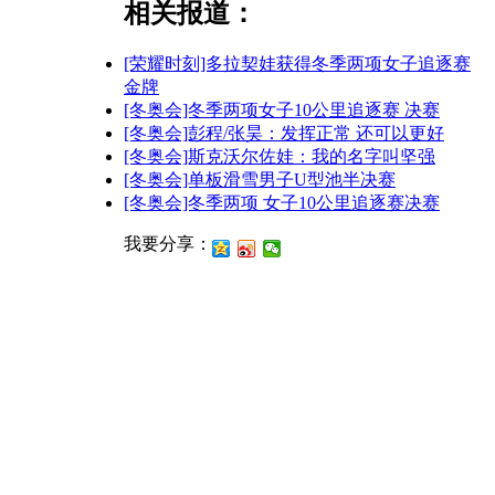
相关报道：
[荣耀时刻]多拉契娃获得冬季两项女子追逐赛
金牌
[冬奥会]冬季两项女子10公里追逐赛 决赛
[冬奥会]彭程/张昊：发挥正常 还可以更好
[冬奥会]斯克沃尔佐娃：我的名字叫坚强
[冬奥会]单板滑雪男子U型池半决赛
[冬奥会]冬季两项 女子10公里追逐赛决赛
我要分享：