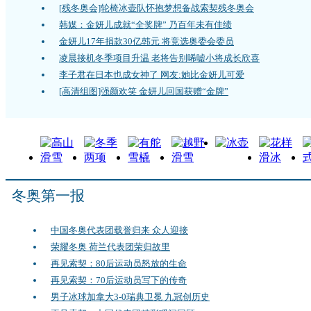
[残冬奥会]轮椅冰壶队怀抱梦想备战索契残冬奥会
韩媒：金妍儿成就“全奖牌” 乃百年未有佳绩
金妍儿17年捐款30亿韩元 将竞选奥委会委员
凌晨接机冬季项目升温 老将告别唏嘘小将成长欣喜
李子君在日本也成女神了 网友:她比金妍儿可爱
[高清组图]强颜欢笑 金妍儿回国获赠“金牌”
冬奥第一报
中国冬奥代表团载誉归来 众人迎接
荣耀冬奥 荷兰代表团荣归故里
再见索契：80后运动员怒放的生命
再见索契：70后运动员写下的传奇
男子冰球加拿大3-0瑞典卫冕 九冠创历史