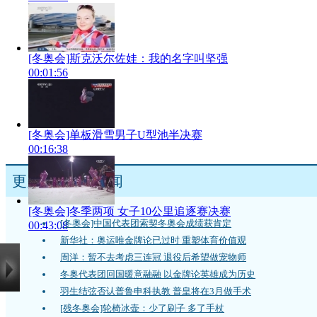
[冬奥会]斯克沃尔佐娃：我的名字叫坚强
00:01:56
[冬奥会]单板滑雪男子U型池半决赛
00:16:38
更多
冬奥会
新闻
[冬奥会]冬季两项 女子10公里追逐赛决赛
[冬奥会]中国代表团索契冬奥会成绩获肯定
00:43:08
新华社：奥运唯金牌论已过时 重塑体育价值观
周洋：暂不去考虑三连冠 退役后希望做宠物师
冬奥代表团回国暖意融融 以金牌论英雄成为历史
羽生结弦否认普鲁申科执教 普皇将在3月做手术
[残冬奥会]轮椅冰壶：少了刷子 多了手杖