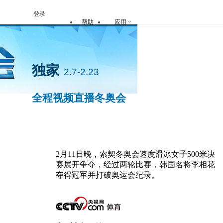
登录
帮助
应用
独家
2.7-2.23
全程视频直播冬奥会
封面人物
手机看冬奥
2月11日晚，索契冬奥会速度滑冰女子500米决
赛展开争夺，经过两轮比赛，韩国名将李相花
夺得冠军并打破奥运会纪录。