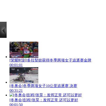
[荣耀时刻]多拉契娃获得冬季两项女子追逐赛金牌
00:01:01
[冬奥会]冬季两项女子10公里追逐赛 决赛
00:31:21
[冬奥会]彭程/张昊：发挥正常 还可以更好
00:01:50