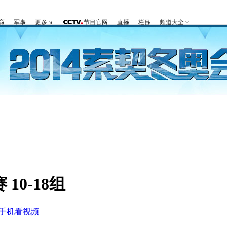
育
军事
更多
节目官网
直播
栏目
频道大全
全回顾
第一报
好生英
观赛指南
竞项
10-18组
手机看视频