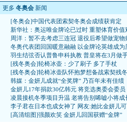
更多
冬奥会
新闻
[冬奥会]中国代表团索契冬奥会成绩获肯定
新华社：奥运唯金牌论已过时 重塑体育价值
周洋：暂不去考虑三连冠 退役后希望做宠物
冬奥代表团回国暖意融融 以金牌论英雄成为
羽生结弦否认普鲁申科执教 普皇将在3月做
[残冬奥会]轮椅冰壶：少了刷子 多了手杖
[残冬奥会]轮椅冰壶队怀抱梦想备战索契残
韩媒：金妍儿成就“全奖牌” 乃百年未有佳绩
金妍儿17年捐款30亿韩元 将竞选奥委会委员
凌晨接机冬季项目升温 老将告别唏嘘小将成
李子君在日本也成女神了 网友:她比金妍儿
[高清组图]强颜欢笑 金妍儿回国获赠“金牌”