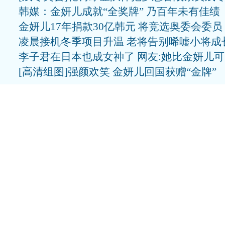
韩媒：金妍儿成就“全奖牌” 乃百年未有佳绩
金妍儿17年捐款30亿韩元 将竞选奥委会委员
凌晨接机冬季项目升温 老将告别唏嘘小将成
李子君在日本也成女神了 网友:她比金妍儿
[高清组图]强颜欢笑 金妍儿回国获赠“金牌”