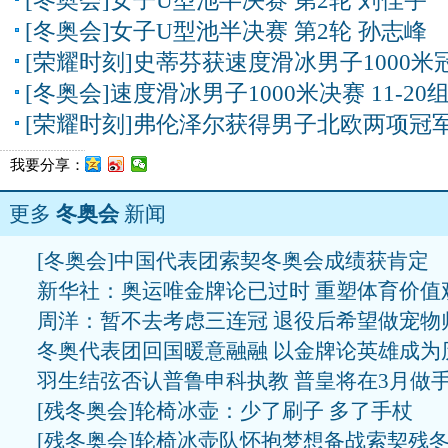
[冬奥会]女子U型池半决赛 第2轮 刘佳宇
[冬奥会]女子U型池半决赛 第2轮 孙志峰
[荣耀时刻]史蒂芬获速度滑冰男子1000米
[冬奥会]速度滑冰男子1000米决赛 11-20
[荣耀时刻]弗伦泽尔获得男子北欧两项冠
我要分享：
更多
冬奥会
新闻
[冬奥会]中国代表团索契冬奥会成绩获肯定
新华社：奥运唯金牌论已过时 重塑体育价值
周洋：暂不去考虑三连冠 退役后希望做宠物
冬奥代表团回国暖意融融 以金牌论英雄成为
羽生结弦否认普鲁申科执教 普皇将在3月做
[残冬奥会]轮椅冰壶：少了刷子 多了手杖
[残冬奥会]轮椅冰壶队怀抱梦想备战索契残