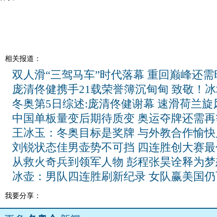
相关报道：
双人滑“三驾马车”时代落幕 重回巅峰还需
庞清佟健携手21载荣誉簿沉甸甸 致敬！
冬奥第5日综述:庞清佟健谢幕 速滑荷兰旋
中国单板量变后期待质变 奥运夺牌还需再
王冰玉：冬奥目标是奖牌 与外教合作愉快
刘锐状态佳男壶势不可挡 四连胜创大赛最
从救火奇兵到领军人物 彭程张昊诠释为梦
冰壶：男队四连胜刷新纪录 女队赢美国仍
我要分享：