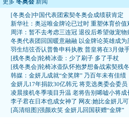
更多
冬奥会
新闻
[冬奥会]中国代表团索契冬奥会成绩获肯定
新华社：奥运唯金牌论已过时 重塑体育价值
周洋：暂不去考虑三连冠 退役后希望做宠物
冬奥代表团回国暖意融融 以金牌论英雄成为
羽生结弦否认普鲁申科执教 普皇将在3月做
[残冬奥会]轮椅冰壶：少了刷子 多了手杖
[残冬奥会]轮椅冰壶队怀抱梦想备战索契残
韩媒：金妍儿成就“全奖牌” 乃百年未有佳绩
金妍儿17年捐款30亿韩元 将竞选奥委会委员
凌晨接机冬季项目升温 老将告别唏嘘小将成
李子君在日本也成女神了 网友:她比金妍儿
[高清组图]强颜欢笑 金妍儿回国获赠“金牌”