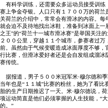
有科学训练，还需要众多运动员接受训练
赛上争金夺银。人口只有１７００万的荷兰
关荷兰的介绍中，常常会有滑冰的内容。每
就会迫不及待地找出冰鞋，准备到冰面上一
之王”的“荷兰十一城市滑冰赛”是举国关注
２００公里，穿越１１个城市，参赛者过万
前。虽然由于气候变暖造成冰面厚度不够，
行比赛，但滑冰爱好者还是会自发组成溜冰队
赛传统。
据报道，男子５００米冠军米·穆尔德和季
当年也是“１１城”比赛的粉丝，她为了看比
胎的生产日期推迟了一天。米·穆尔德说，
项运动简直是他们必须掌握的人生技能，“
的。”