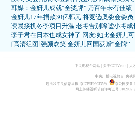
韩媒：金妍儿成就“全奖牌” 乃百年未有佳绩
金妍儿17年捐款30亿韩元 将竞选奥委会委员
凌晨接机冬季项目升温 老将告别唏嘘小将成
李子君在日本也成女神了 网友:她比金妍儿
[高清组图]强颜欢笑 金妍儿回国获赠“金牌”
中央电视台网站
|
关于CCTV.com
|
人
中央广播电视总台 央视
违法和不良信息举报
京ICP证060535号
京公网安备 11
网上传播视听节目许可证号 0102002