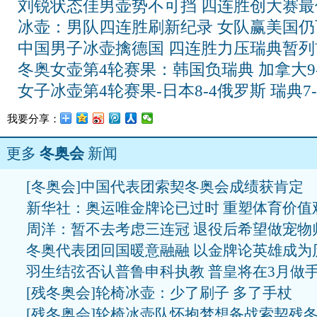
刘锐状态佳男壶势不可挡 四连胜创大赛最
冰壶：男队四连胜刷新纪录 女队赢美国仍
中国男子冰壶擒德国 四连胜力压瑞典暂列
冬奥女壶第4轮赛果：韩国负瑞典 加拿大9
女子冰壶第4轮赛果-日本8-4俄罗斯 瑞典7
我要分享：
更多
冬奥会
新闻
[冬奥会]中国代表团索契冬奥会成绩获肯定
新华社：奥运唯金牌论已过时 重塑体育价值
周洋：暂不去考虑三连冠 退役后希望做宠物
冬奥代表团回国暖意融融 以金牌论英雄成为
羽生结弦否认普鲁申科执教 普皇将在3月做
[残冬奥会]轮椅冰壶：少了刷子 多了手杖
[残冬奥会]轮椅冰壶队怀抱梦想备战索契残