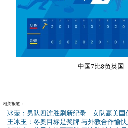
中国7比8负英国
相关报道：
冰壶：男队四连胜刷新纪录 女队赢美国
王冰玉：冬奥目标是奖牌 与外教合作愉快