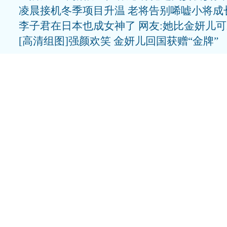
凌晨接机冬季项目升温 老将告别唏嘘小将成
李子君在日本也成女神了 网友:她比金妍儿
[高清组图]强颜欢笑 金妍儿回国获赠“金牌”