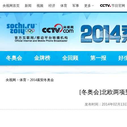
央视网首页
新闻
视频
经济
体育
军事
更多
节目官网
冬奥会
金牌榜
全回顾
第一报
好
央视网
>
体育
>
2014索契冬奥会
[冬奥会]北欧两
发布时间：2014年02月13日 