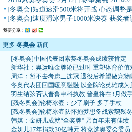
2014索契冬奥会 2月12日赛事集锦 201402
[冬奥会]短道速滑500米将开战 心态调整
[冬奥会]速度滑冰男子1000米决赛 获奖者
我要分享：
更多
冬奥会
新闻
[冬奥会]中国代表团索契冬奥会成绩获肯定
新华社：奥运唯金牌论已过时 重塑体育价值
周洋：暂不去考虑三连冠 退役后希望做宠物
冬奥代表团回国暖意融融 以金牌论英雄成为
羽生结弦否认普鲁申科执教 普皇将在3月做
[残冬奥会]轮椅冰壶：少了刷子 多了手杖
[残冬奥会]轮椅冰壶队怀抱梦想备战索契残
韩媒：金妍儿成就“全奖牌” 乃百年未有佳绩
金妍儿17年捐款30亿韩元 将竞选奥委会委员