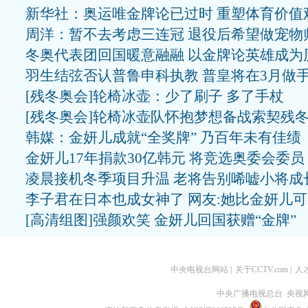
新华社：奥运唯金牌论已过时 重塑体育价值
周洋：暂不去考虑三连冠 退役后希望做宠物
冬奥代表团回国暖意融融 以金牌论英雄成为
羽生结弦否认普鲁申科执教 普皇将在3月做
[残冬奥会]轮椅冰壶：少了刷子 多了手杖
[残冬奥会]轮椅冰壶队怀抱梦想备战索契残
韩媒：金妍儿成就“全奖牌” 乃百年未有佳绩
金妍儿17年捐款30亿韩元 将竞选奥委会委员
凌晨接机冬季项目升温 老将告别唏嘘小将成
李子君在日本也成女神了 网友:她比金妍儿
[高清组图]强颜欢笑 金妍儿回国获赠“金牌”
中央电视台网站
|
关于CCTV.com
|
人
中央广播电视总台 央视