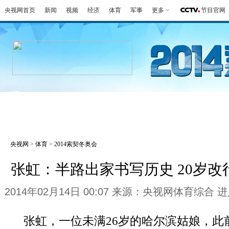
央视网首页
新闻
视频
经济
体育
军事
更多
节目官网
冬奥会
金牌榜
全回顾
第一报
好
央视网
>
体育
>
2014索契冬奥会
张虹：半路出家书写历史 20岁
2014年02月14日 00:07 来源：央视网体育综合
进
张虹，一位未满26岁的哈尔滨姑娘，此