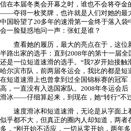
信在本届冬奥会开幕之时，谁也不会将夺金
——夺得一枚奖牌，也许就是人们对她的最
中国盼望了20多年的速滑第一金终于落入袋
会一脸疑惑地问一声：张虹是谁？
查看她的履历，最大的亮点在于，这位新
半路出家的选手：直到2008年的第十一届
还是一位短道速滑的选手。“我7岁开始接触
哈尔滨市队，前两届冬运会，我比的都是短
在短道速滑上也曾拿到过全国锦标赛的冠军
高，一直没有入选国家队。2008年冬运会
滑冰——仔细算起来，到现在，她“转行”不
速度滑冰和短道速滑，无论是从字面上看
似乎都不大，但真正的圈内人却知道，两者
多，“刚开始不适应，一切从零开始，两年多