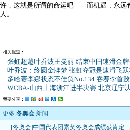
许，这就是所谓的命运吧——而机遇，永远
人。
相关报道：
张虹超越叶乔波王曼丽 结束中国速滑金牌
叶乔波：终圆金牌梦 张虹夺冠是速滑飞跃
多哈赛李娜状态不佳负No.134 吞赛季首
WCBA-山西上海浙江进半决赛 北京辽宁
我要分享：
更多
冬奥会
新闻
[冬奥会]中国代表团索契冬奥会成绩获肯定