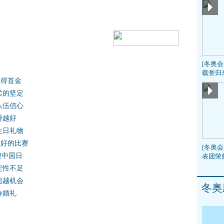
[冬奥
载誉归
赢得首金
柔的坚定
队伍信心
滑越好
生日礼物
最好的比赛
[冬奥会
迎中国日
表团荣
定性不足
超越机会
冬奥
办婚礼