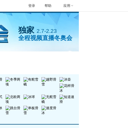
登录
帮助
应用
独家
2.7-2.23
全程视频直播冬奥会
封面人物
手机看冬奥