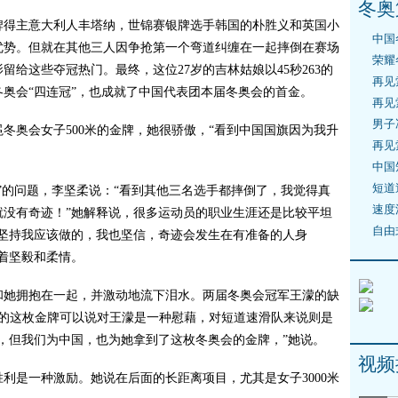
冬奥
得主意大利人丰塔纳，世锦赛银牌选手韩国的朴胜义和英国小
中国
优势。但就在其他三人因争抢第一个弯道纠缠在一起摔倒在赛场
荣耀
给这些夺冠热门。最终，这位27岁的吉林姑娘以45秒263的
再见
奥会“四连冠”，也成就了中国代表团本届冬奥会的首金。
再见
男子
奥会女子500米的金牌，她很骄傲，“看到中国国旗因为我升
再见
中国
短道
的问题，李坚柔说：“看到其他三名选手都摔倒了，我觉得真
速度
就没有奇迹！”她解释说，很多运动员的职业生涯还是比较平坦
自由
在坚持我应该做的，我也坚信，奇迹会发生在有准备的人身
着坚毅和柔情。
她拥抱在一起，并激动地流下泪水。两届冬奥会冠军王濛的缺
柔的这枚金牌可以说对王濛是一种慰藉，对短道速滑队来说则是
，但我们为中国，也为她拿到了这枚冬奥会的金牌，”她说。
视频
是一种激励。她说在后面的长距离项目，尤其是女子3000米