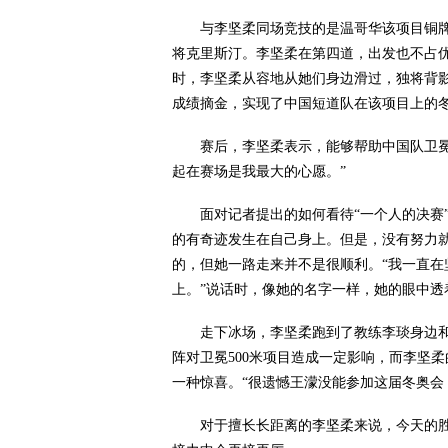
与李坚柔同场竞技的是温哥华该项目铜牌
将克里斯汀。李坚柔在第四道，出发也不占
时，李坚柔从容地从她们身边滑过，独将背影留
成绩摘金，实现了中国短道队在该项目上的冬
赛后，李坚柔表示，能够帮助中国队卫冕冬
起在赛场是我最大的心愿。”
面对记者提出的如何看待“一个人的决赛”
的有奇迹发生在自己身上。但是，没有努力
的，但她一路走来并不是很顺利。“我一直
上。”说话时，像她的名字一样，她的眼中透
走下冰场，李坚柔跑到了教练李琰身边和
阵对卫冕500米项目造成一定影响，而李坚
一种惊喜。“很遗憾王濛没能参加这届冬奥会
对于擅长长距离的李坚柔来说，今天的胜利