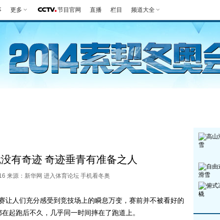
事
更多
节目官网
直播
栏目
频道大全
第一报
好生英
观赛指南
竞项
就没有奇迹 奇迹垂青有准备之人
9:16 来源：新华网
进入体育论坛
手机看冬奥
决赛让人们充分感受到竞技场上的瞬息万变，赛前并不被看好的
都在起跑后不久，几乎同一时间摔在了跑道上。