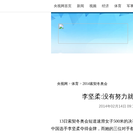
央视网首页
新闻
视频
经济
体育
军
冬奥会
金牌榜
全回顾
央视网
>
体育
>
2014索契冬奥会
李坚柔:没有努力
2014年02月14日 0
13日索契冬奥会短道速滑女子500米的
中国选手李坚柔夺得金牌，而她的三位对手