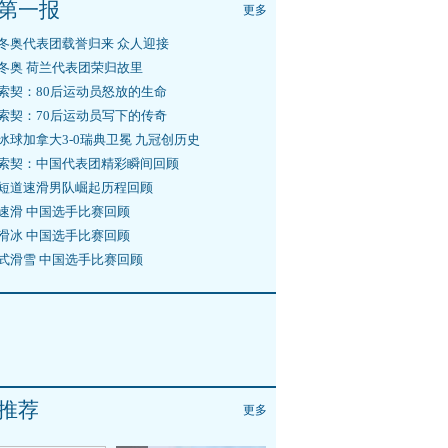
第一报
更多
冬奥代表团载誉归来 众人迎接
冬奥 荷兰代表团荣归故里
索契：80后运动员怒放的生命
索契：70后运动员写下的传奇
冰球加拿大3-0瑞典卫冕 九冠创历史
索契：中国代表团精彩瞬间回顾
短道速滑男队崛起历程回顾
速滑 中国选手比赛回顾
滑冰 中国选手比赛回顾
式滑雪 中国选手比赛回顾
推荐
更多