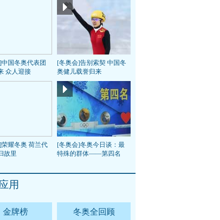
会]中国冬奥代表团
[冬奥会]告别索契 中国冬
来 众人迎接
奥健儿载誉归来
]荣耀冬奥 荷兰代
[冬奥会]冬奥今日谈：最
归故里
特殊的群体——第四名
应用
金牌榜
冬奥全回顾