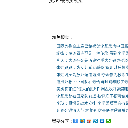
接力中会再接再厉。
相关报道：
国际奥委会主席巴赫祝贺李坚柔为中国
杨扬：短道四连冠是一种传承 看到李坚
肖天：大道夺金是历史性重大突破 增强
张虹妈妈：为女儿感到骄傲 祝她以后越
张虹因身高放弃短道速滑 夺金作为教练
速滑外教：中国队在最恰当时间奉献了
美媒赞张虹"惊人的胜利" 网友欢呼索契
李坚柔曾被国家队劝退 被评底子很薄稳
李琰：跟滑是战术安排 李坚柔后面会有
冬奥会遇情人节更浪漫 庞清佟健退役后
我要分享：