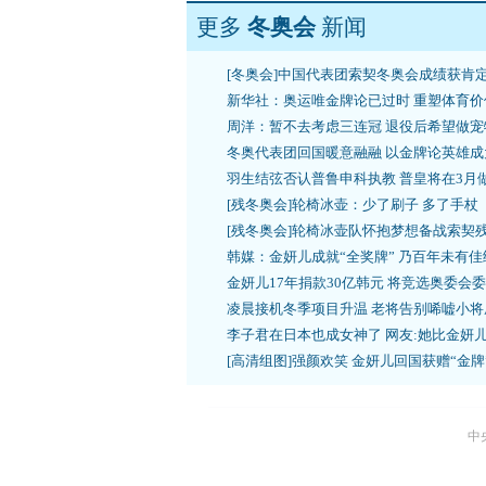
更多
冬奥会
新闻
[冬奥会]中国代表团索契冬奥会成绩获肯
新华社：奥运唯金牌论已过时 重塑体育价
周洋：暂不去考虑三连冠 退役后希望做宠
冬奥代表团回国暖意融融 以金牌论英雄成
羽生结弦否认普鲁申科执教 普皇将在3月
[残冬奥会]轮椅冰壶：少了刷子 多了手杖
[残冬奥会]轮椅冰壶队怀抱梦想备战索契
韩媒：金妍儿成就“全奖牌” 乃百年未有佳
金妍儿17年捐款30亿韩元 将竞选奥委会
凌晨接机冬季项目升温 老将告别唏嘘小将
李子君在日本也成女神了 网友:她比金妍
[高清组图]强颜欢笑 金妍儿回国获赠“金牌
中