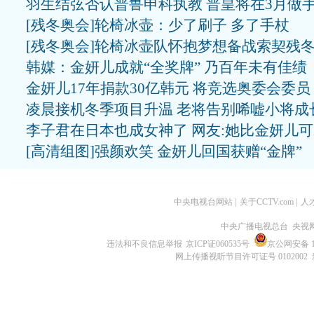
羽生结弦否认普鲁申科执教 普皇将在3月做
[残冬奥会]轮椅冰壶：少了刷子 多了手杖
[残冬奥会]轮椅冰壶队怀抱梦想备战索契残
韩媒：金妍儿成就“全奖牌” 乃百年未有佳绩
金妍儿17年捐款30亿韩元 将竞选奥委会委员
凌晨接机冬季项目升温 老将告别唏嘘小将成
李子君在日本也成女神了 网友:她比金妍儿
[高清组图]强颜欢笑 金妍儿回国获赠“金牌”
中央电视台网站
|
关于CCTV.com
|
人
中央广播电视总台 央视
违法和不良信息举报
京ICP证060535号
京公网安备 11
网上传播视听节目许可证号 0102002