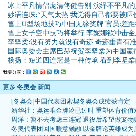
冰上平凡情侣庞清佟健告别 演绎不平凡的
妙语连珠:“天气太热 我觉得自己都要被晒
雪上U型场地技巧中国无缘奖牌 官员:差
雪上女子空中技巧将举行 李妮娜欲冲击金
李坚柔:没有努力就没有奇迹 奇迹垂青有
国际奥委会主席巴赫祝贺李坚柔为中国赢
杨扬：短道四连冠是一种传承 看到李坚柔
我要分享：
更多
冬奥会
新闻
[冬奥会]中国代表团索契冬奥会成绩获肯定
新华社：奥运唯金牌论已过时 重塑体育价值
周洋：暂不去考虑三连冠 退役后希望做宠物
冬奥代表团回国暖意融融 以金牌论英雄成为