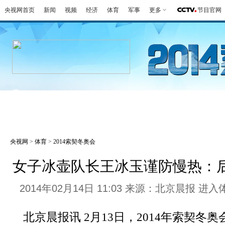
央视网首页
新闻
视频
经济
体育
军事
更多
节目官网
冬奥会
金牌榜
全回顾
第一报
好
央视网
>
体育
>
2014索契冬奥会
女子冰壶队长王冰玉谨防慢热：
2014年02月14日 11:03 来源：北京晨报
进入
北京晨报讯 2月13日，2014年索契冬