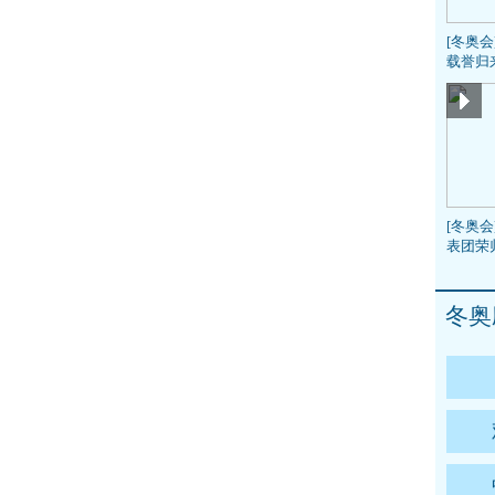
[冬奥
载誉归
[冬奥会
表团荣
冬奥