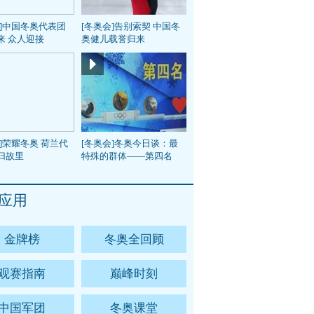
会]中国冬奥代表团
[冬奥会]告别索契 中国冬
来 众人迎接
奥健儿载誉归来
]荣耀冬奥 荷兰代
[冬奥会]冬奥今日谈：最
归故里
特殊的群体——第四名
应用
金牌榜
冬奥全回顾
观赛指南
巅峰时刻
中国军团
冬奥课堂