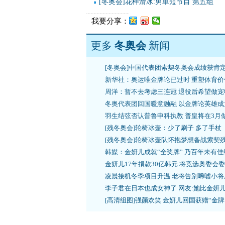
[冬奥会]花样滑冰:男单短节目 第五组
我要分享：
更多
冬奥会
新闻
[冬奥会]中国代表团索契冬奥会成绩获肯
新华社：奥运唯金牌论已过时 重塑体育价
周洋：暂不去考虑三连冠 退役后希望做宠
冬奥代表团回国暖意融融 以金牌论英雄成
羽生结弦否认普鲁申科执教 普皇将在3月
[残冬奥会]轮椅冰壶：少了刷子 多了手杖
[残冬奥会]轮椅冰壶队怀抱梦想备战索契
韩媒：金妍儿成就“全奖牌” 乃百年未有佳
金妍儿17年捐款30亿韩元 将竞选奥委会
凌晨接机冬季项目升温 老将告别唏嘘小将
李子君在日本也成女神了 网友:她比金妍
[高清组图]强颜欢笑 金妍儿回国获赠“金牌