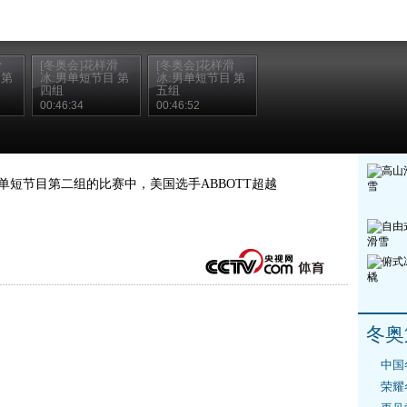
滑
[冬奥会]花样滑
[冬奥会]花样滑
 第
冰:男单短节目 第
冰:男单短节目 第
四组
五组
00:46:34
00:46:52
单短节目第二组的比赛中，美国选手ABBOTT超越
冬奥
中国
荣耀