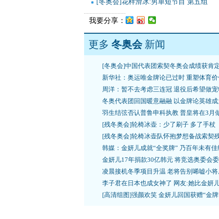
[冬奥会]花样滑冰:男单短节目 第五组
我要分享：
更多
冬奥会
新闻
[冬奥会]中国代表团索契冬奥会成绩获肯
新华社：奥运唯金牌论已过时 重塑体育价
周洋：暂不去考虑三连冠 退役后希望做宠
冬奥代表团回国暖意融融 以金牌论英雄成
羽生结弦否认普鲁申科执教 普皇将在3月
[残冬奥会]轮椅冰壶：少了刷子 多了手杖
[残冬奥会]轮椅冰壶队怀抱梦想备战索契
韩媒：金妍儿成就“全奖牌” 乃百年未有佳
金妍儿17年捐款30亿韩元 将竞选奥委会
凌晨接机冬季项目升温 老将告别唏嘘小将
李子君在日本也成女神了 网友:她比金妍
[高清组图]强颜欢笑 金妍儿回国获赠“金牌