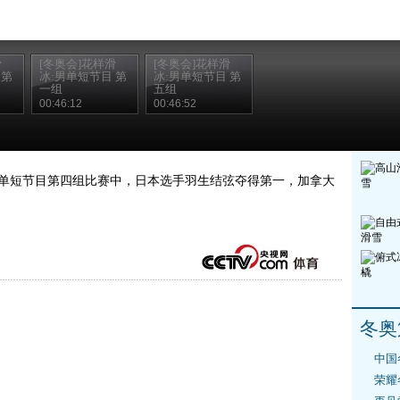
滑
[冬奥会]花样滑
[冬奥会]花样滑
 第
冰:男单短节目 第
冰:男单短节目 第
一组
五组
00:46:12
00:46:52
男单短节目第四组比赛中，日本选手羽生结弦夺得第一，加拿大
冬奥
中国
荣耀