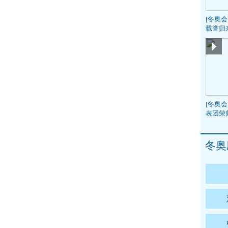
[冬奥
载誉归
[冬奥会
表团荣
冬奥