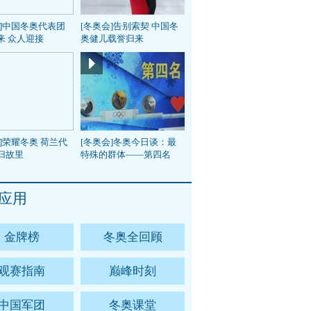
会]中国冬奥代表团
[冬奥会]告别索契 中国冬
来 众人迎接
奥健儿载誉归来
]荣耀冬奥 荷兰代
[冬奥会]冬奥今日谈：最
归故里
特殊的群体——第四名
应用
金牌榜
冬奥全回顾
观赛指南
巅峰时刻
中国军团
冬奥课堂