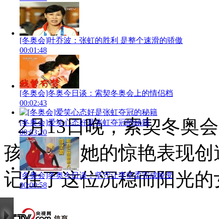
[冬奥会]叶乔波：张虹的胜利 是整个速滑的骄傲
00:01:48
[冬奥会]冬奥今日谈：索契冬奥会上的情侣档
00:02:43
2月13日晚，索契冬奥
[冬奥会]爱笑心态好是张虹夺冠的秘籍
00:03:20
孩张虹，她的惊艳表现创
记住了这位沉稳而阳光的
[冬奥会]冬奥今日谈：坚守让李坚柔完成蜕变
00:00:58