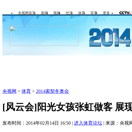
央视网首页
新闻
视频
经济
体育
军事
更多
冬奥会
金牌榜
全回顾
第一报
央视网
>
体育
>
2014索契冬奥会
[风云会]阳光女孩张虹做客 展
发布时间：2014年02月14日 16:50 |
进入体育论坛
| 来源：央视网