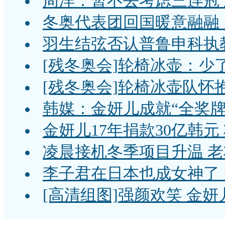
周洋：暂不去考虑三连冠
冬奥代表团回国暖意融融
羽生结弦否认普鲁申科执教
[残冬奥会]轮椅冰壶：少
[残冬奥会]轮椅冰壶队怀
韩媒：金妍儿成就“全奖牌
金妍儿17年捐款30亿韩
凌晨接机冬季项目升温 
李子君在日本也成女神了 
[高清组图]强颜欢笑 金妍