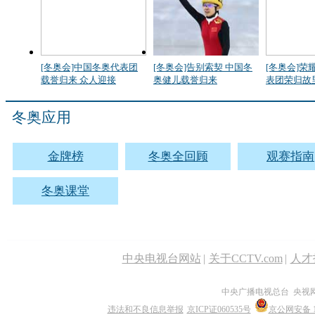
[冬奥会]中国冬奥代表团
[冬奥会]告别索契 中国冬
[冬奥会]荣
载誉归来 众人迎接
奥健儿载誉归来
表团荣归故
冬奥应用
金牌榜
冬奥全回顾
观赛指南
冬奥课堂
中央电视台网站
|
关于CCTV.com
|
人才
中央广播电视总台 央视
违法和不良信息举报
京ICP证060535号
京公网安备 11