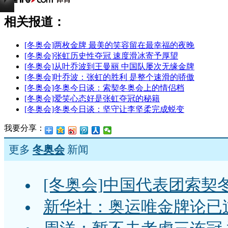
相关报道：
[冬奥会]两枚金牌 最美的笑容留在最幸福的夜晚
[冬奥会]张虹历史性夺冠 速度滑冰寄予厚望
[冬奥会]从叶乔波到王曼丽 中国队屡次无缘金牌
[冬奥会]叶乔波：张虹的胜利 是整个速滑的骄傲
[冬奥会]冬奥今日谈：索契冬奥会上的情侣档
[冬奥会]爱笑心态好是张虹夺冠的秘籍
[冬奥会]冬奥今日谈：坚守让李坚柔完成蜕变
我要分享：
更多
冬奥会
新闻
[冬奥会]中国代表团索契
新华社：奥运唯金牌论已