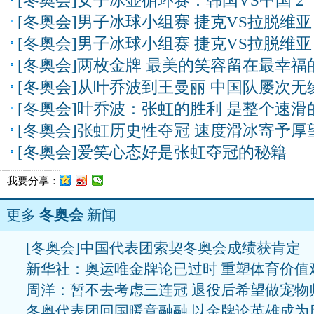
[冬奥会]女子冰壶循环赛：韩国VS中国 2
[冬奥会]男子冰球小组赛 捷克VS拉脱维亚
[冬奥会]男子冰球小组赛 捷克VS拉脱维亚
[冬奥会]两枚金牌 最美的笑容留在最幸福
[冬奥会]从叶乔波到王曼丽 中国队屡次无
[冬奥会]叶乔波：张虹的胜利 是整个速滑
[冬奥会]张虹历史性夺冠 速度滑冰寄予厚
[冬奥会]爱笑心态好是张虹夺冠的秘籍
我要分享：
更多
冬奥会
新闻
[冬奥会]中国代表团索契冬奥会成绩获肯定
新华社：奥运唯金牌论已过时 重塑体育价值
周洋：暂不去考虑三连冠 退役后希望做宠物
冬奥代表团回国暖意融融 以金牌论英雄成为