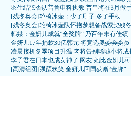
羽生结弦否认普鲁申科执教 普皇将在3月做
[残冬奥会]轮椅冰壶：少了刷子 多了手杖
[残冬奥会]轮椅冰壶队怀抱梦想备战索契残
韩媒：金妍儿成就“全奖牌” 乃百年未有佳绩
金妍儿17年捐款30亿韩元 将竞选奥委会委员
凌晨接机冬季项目升温 老将告别唏嘘小将成
李子君在日本也成女神了 网友:她比金妍儿
[高清组图]强颜欢笑 金妍儿回国获赠“金牌”