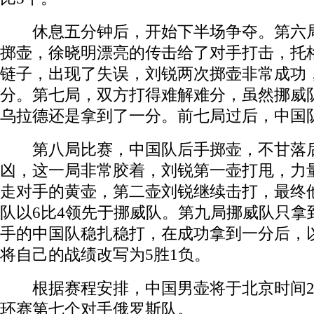
休息五分钟后，开始下半场争夺。第六局
掷壶，徐晓明漂亮的传击给了对手打击，托
链子，出现了失误，刘锐两次掷壶非常成功
分。第七局，双方打得难解难分，虽然挪威
乌拉德还是拿到了一分。前七局过后，中国队
第八局比赛，中国队后手掷壶，不甘落后
凶，这一局非常胶着，刘锐第一壶打甩，力
走对手的黄壶，第二壶刘锐继续击打，最终
队以6比4领先于挪威队。第九局挪威队只拿
手的中国队稳扎稳打，在成功拿到一分后，以
将自己的战绩改写为5胜1负。
根据赛程安排，中国男壶将于北京时间2月1
环赛第七个对手俄罗斯队。