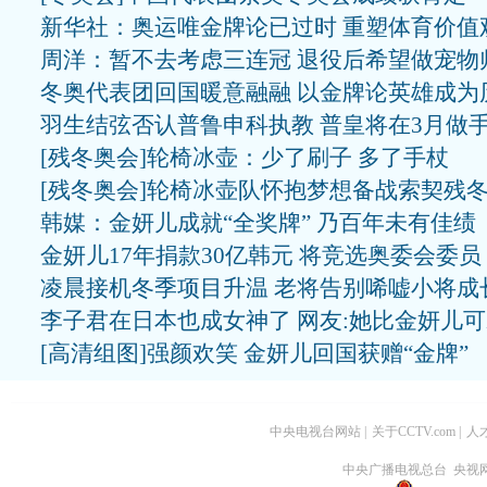
新华社：奥运唯金牌论已过时 重塑体育价值
周洋：暂不去考虑三连冠 退役后希望做宠物
冬奥代表团回国暖意融融 以金牌论英雄成为
羽生结弦否认普鲁申科执教 普皇将在3月做
[残冬奥会]轮椅冰壶：少了刷子 多了手杖
[残冬奥会]轮椅冰壶队怀抱梦想备战索契残
韩媒：金妍儿成就“全奖牌” 乃百年未有佳绩
金妍儿17年捐款30亿韩元 将竞选奥委会委员
凌晨接机冬季项目升温 老将告别唏嘘小将成
李子君在日本也成女神了 网友:她比金妍儿
[高清组图]强颜欢笑 金妍儿回国获赠“金牌”
中央电视台网站
|
关于CCTV.com
|
人
中央广播电视总台 央视