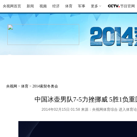
央视网首页
新闻
视频
经济
体育
军事
更多
节目官网
冬奥会
金牌榜
全回顾
第一报
好
央视网
>
体育
>
2014索契冬奥会
中国冰壶男队7-5力挫挪威 5胜1负
2014年02月15日 01:58 来源：央视网体育综合
进入体育