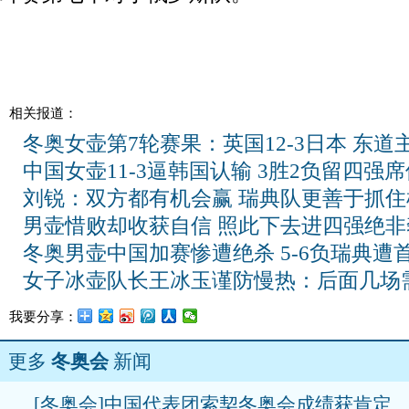
相关报道：
冬奥女壶第7轮赛果：英国12-3日本 东道
中国女壶11-3逼韩国认输 3胜2负留四强席
刘锐：双方都有机会赢 瑞典队更善于抓住
男壶惜败却收获自信 照此下去进四强绝非
冬奥男壶中国加赛惨遭绝杀 5-6负瑞典遭
女子冰壶队长王冰玉谨防慢热：后面几场
我要分享：
更多
冬奥会
新闻
[冬奥会]中国代表团索契冬奥会成绩获肯定