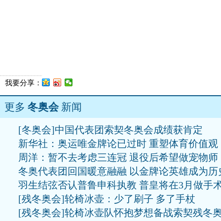
我要分享：
更多
冬奥会
新闻
[冬奥会]中国代表团索契冬奥会成绩获肯定
新华社：奥运唯金牌论已过时 重塑体育价值观
周洋：暂不去考虑三连冠 退役后希望做宠物师
冬奥代表团回国暖意融融 以金牌论英雄成为历
羽生结弦否认普鲁申科执教 普皇将在3月做手
[残冬奥会]轮椅冰壶：少了刷子 多了手杖
[残冬奥会]轮椅冰壶队怀抱梦想备战索契残冬