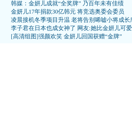
韩媒：金妍儿成就“全奖牌” 乃百年未有佳绩
金妍儿17年捐款30亿韩元 将竞选奥委会委员
凌晨接机冬季项目升温 老将告别唏嘘小将成长
李子君在日本也成女神了 网友:她比金妍儿可爱
[高清组图]强颜欢笑 金妍儿回国获赠“金牌”