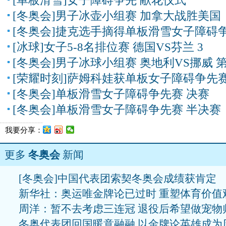
[单板滑雪]女子障碍争先 献花仪式
[冬奥会]男子冰壶小组赛 加拿大战胜美国
[冬奥会]捷克选手摘得单板滑雪女子障碍
[冰球]女子5-8名排位赛 德国VS芬兰 3
[冬奥会]男子冰球小组赛 奥地利VS挪威 
[荣耀时刻]萨姆科娃获单板女子障碍争先
[冬奥会]单板滑雪女子障碍争先赛 决赛
[冬奥会]单板滑雪女子障碍争先赛 半决赛
我要分享：
更多
冬奥会
新闻
[冬奥会]中国代表团索契冬奥会成绩获肯定
新华社：奥运唯金牌论已过时 重塑体育价值
周洋：暂不去考虑三连冠 退役后希望做宠物
冬奥代表团回国暖意融融 以金牌论英雄成为