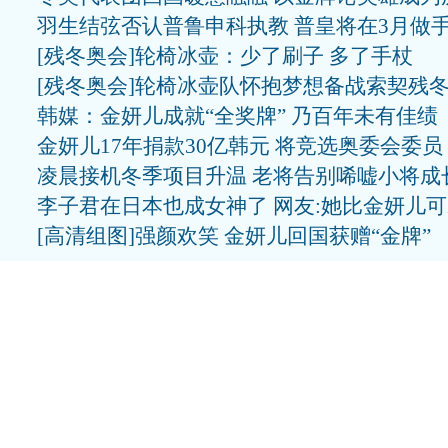
羽生结弦否认普鲁申科执教 普皇将在3月做
[残冬奥会]轮椅冰壶：少了刷子 多了手杖
[残冬奥会]轮椅冰壶队怀抱梦想备战索契残
韩媒：金妍儿成就“全奖牌” 乃百年未有佳绩
金妍儿17年捐款30亿韩元 将竞选奥委会委员
凌晨接机冬季项目升温 老将告别唏嘘小将成
李子君在日本也成女神了 网友:她比金妍儿
[高清组图]强颜欢笑 金妍儿回国获赠“金牌”