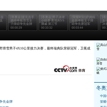
冰壶
[冬奥会]捷克选手
[冬奥会]男子冰球
[荣耀时刻]萨姆科
[
战
摘得单板滑雪女
小组赛 奥地利VS
娃获单板女子障
女
子障碍争先金牌
挪威 第三节
碍争先赛冠军
决
00:00:29
00:33:32
00:03:44
00:
会越野滑雪男子4X10公里接力决赛，最终瑞典队荣获冠军，卫冕成
冬奥
国
中国
碍争先金牌
荣耀