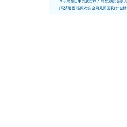
李子君在日本也成女神了 网友:她比金妍
[高清组图]强颜欢笑 金妍儿回国获赠“金牌