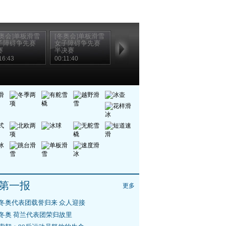
冬奥会]单板滑雪
[冬奥会]单板滑雪
子障碍争先赛
女子障碍争先赛
赛
半决赛
16:43
00:11:40
第一报
更多
冬奥代表团载誉归来 众人迎接
冬奥 荷兰代表团荣归故里