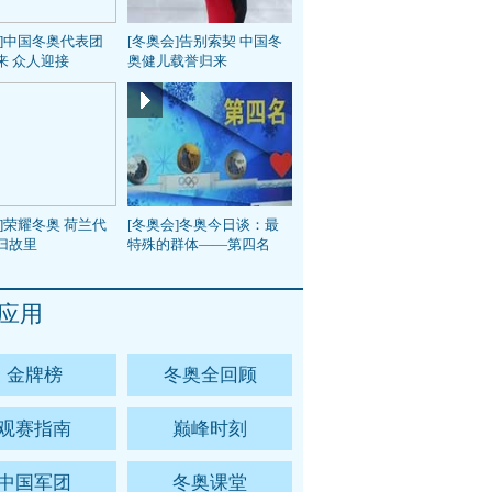
会]中国冬奥代表团
[冬奥会]告别索契 中国冬
来 众人迎接
奥健儿载誉归来
]荣耀冬奥 荷兰代
[冬奥会]冬奥今日谈：最
归故里
特殊的群体——第四名
应用
金牌榜
冬奥全回顾
观赛指南
巅峰时刻
中国军团
冬奥课堂