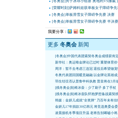
[冬奥会]男子冰球小组赛 奥地利VS挪威
[荣耀时刻]萨姆科娃获单板女子障碍争先
[冬奥会]单板滑雪女子障碍争先赛 决赛
[冬奥会]单板滑雪女子障碍争先赛 半决
我要分享：
更多
冬奥会
新闻
[冬奥会]中国代表团索契冬奥会成绩获肯
新华社：奥运唯金牌论已过时 重塑体育价
周洋：暂不去考虑三连冠 退役后希望做宠
冬奥代表团回国暖意融融 以金牌论英雄成
羽生结弦否认普鲁申科执教 普皇将在3月
[残冬奥会]轮椅冰壶：少了刷子 多了手杖
[残冬奥会]轮椅冰壶队怀抱梦想备战索契
韩媒：金妍儿成就“全奖牌” 乃百年未有佳
金妍儿17年捐款30亿韩元 将竞选奥委会
凌晨接机冬季项目升温 老将告别唏嘘小将