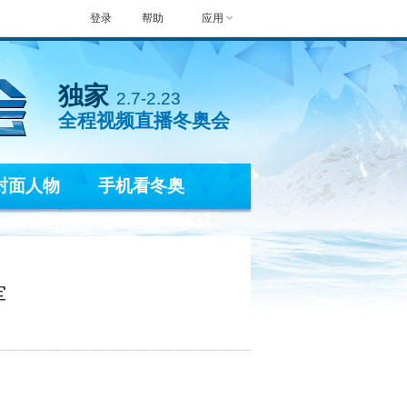
登录
帮助
应用
独家
2.7-2.23
全程视频直播冬奥会
封面人物
手机看冬奥
军