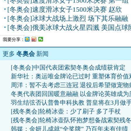
[冬奥会]速度滑冰女子1500米决赛 第一组
[冬奥会]速度滑冰女子1500米决赛 赵欣
[冬奥会]冰球大战场上激烈 场下其乐融融
[冬奥会]俄美冰球大战火星四溅 美国点球
我要分享：
更多
冬奥会
新闻
[冬奥会]中国代表团索契冬奥会成绩获肯定
新华社：奥运唯金牌论已过时 重塑体育价值
周洋：暂不去考虑三连冠 退役后希望做宠物
冬奥代表团回国暖意融融 以金牌论英雄成为
羽生结弦否认普鲁申科执教 普皇将在3月做
[残冬奥会]轮椅冰壶：少了刷子 多了手杖
[残冬奥会]轮椅冰壶队怀抱梦想备战索契残
韩媒：金妍儿成就“全奖牌” 乃百年未有佳绩