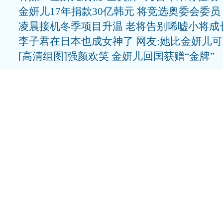
金妍儿17年捐款30亿韩元 将竞选奥委会委员
凌晨接机冬季项目升温 老将告别唏嘘小将成
李子君在日本也成女神了 网友:她比金妍儿
[高清组图]强颜欢笑 金妍儿回国获赠“金牌”