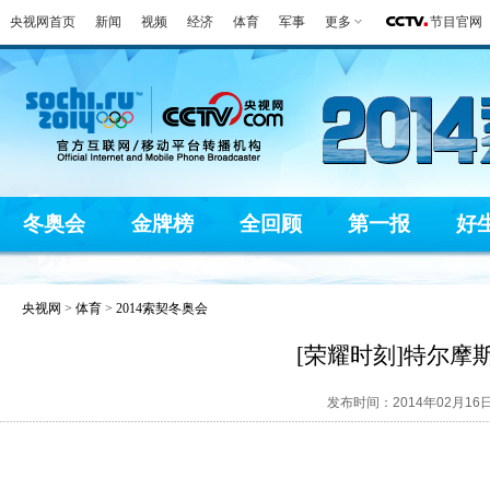
央视网首页
新闻
视频
经济
体育
军事
更多
节目官网
冬奥会
金牌榜
全回顾
第一报
好
央视网
>
体育
>
2014索契冬奥会
[荣耀时刻]特尔摩
发布时间：2014年02月16日 