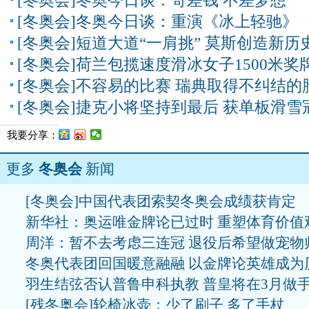
[冬奥会]冬奥今日谈：哥差钱 不差梦想
[冬奥会]冬奥今日谈：重演《冰上轻驰》
[冬奥会]短道大道“一肩挑” 莫斯创造新历
[冬奥会]荷兰包揽速度滑冰女子1500米奖
[冬奥会]不容易的比赛 瑞典取得不纠结的
[冬奥会]捷克小将坚持到最后 获单板滑雪
我要分享：
更多
冬奥会
新闻
[冬奥会]中国代表团索契冬奥会成绩获肯定
新华社：奥运唯金牌论已过时 重塑体育价值
周洋：暂不去考虑三连冠 退役后希望做宠物
冬奥代表团回国暖意融融 以金牌论英雄成为
羽生结弦否认普鲁申科执教 普皇将在3月做
[残冬奥会]轮椅冰壶：少了刷子 多了手杖