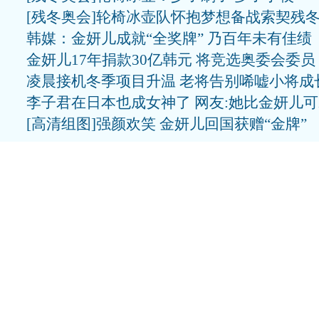
[残冬奥会]轮椅冰壶队怀抱梦想备战索契残
韩媒：金妍儿成就“全奖牌” 乃百年未有佳绩
金妍儿17年捐款30亿韩元 将竞选奥委会委员
凌晨接机冬季项目升温 老将告别唏嘘小将成
李子君在日本也成女神了 网友:她比金妍儿
[高清组图]强颜欢笑 金妍儿回国获赠“金牌”