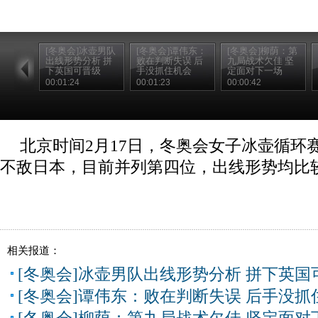
[冬奥会]冰壶男队
[冬奥会]谭伟东：
[冬奥会]柳荫：第
出线形势分析 拼
败在判断失误 后
九局战术欠佳 坚
下英国可晋级
手没抓住机会
定面对下一场
00:01:24
00:01:23
00:00:42
北京时间2月17日，冬奥会女子冰壶循环
不敌日本，目前并列第四位，出线形势均比
相关报道：
[冬奥会]冰壶男队出线形势分析 拼下英国
[冬奥会]谭伟东：败在判断失误 后手没抓