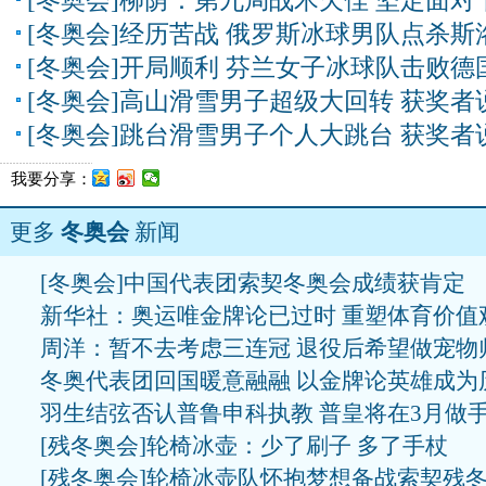
[冬奥会]柳荫：第九局战术欠佳 坚定面对
[冬奥会]经历苦战 俄罗斯冰球男队点杀斯
[冬奥会]开局顺利 芬兰女子冰球队击败德
[冬奥会]高山滑雪男子超级大回转 获奖者
[冬奥会]跳台滑雪男子个人大跳台 获奖者
我要分享：
更多
冬奥会
新闻
[冬奥会]中国代表团索契冬奥会成绩获肯定
新华社：奥运唯金牌论已过时 重塑体育价值
周洋：暂不去考虑三连冠 退役后希望做宠物
冬奥代表团回国暖意融融 以金牌论英雄成为
羽生结弦否认普鲁申科执教 普皇将在3月做
[残冬奥会]轮椅冰壶：少了刷子 多了手杖
[残冬奥会]轮椅冰壶队怀抱梦想备战索契残