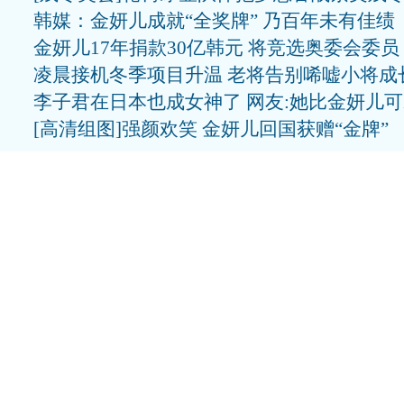
韩媒：金妍儿成就“全奖牌” 乃百年未有佳绩
金妍儿17年捐款30亿韩元 将竞选奥委会委员
凌晨接机冬季项目升温 老将告别唏嘘小将成
李子君在日本也成女神了 网友:她比金妍儿
[高清组图]强颜欢笑 金妍儿回国获赠“金牌”