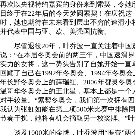
再次以央视特约嘉宾的身份来到索契，令她
目终于在22年后的今天梦圆索契！在庆祝这
时，她也期待在未来看到层出不穷的速滑小
并代表中国与亚、欧、美强国抗衡。
尽管退役20年，叶乔波一直关注着中国速
说：“在本届冬奥会前的两三年，中国速滑
实力的女将，这一势头告别了自她开始一直
回顾了自己在1992年冬奥会、1994年冬奥会
年长野冬奥会上的薛瑞红、2006年都灵冬奥会
温哥华冬奥会上的王北星，基本上都是一个
对手较量。“索契冬奥会，我们第一次拥有
我认为张虹如能在第二项500米比赛中排除
节奏干扰，她将有机会摘取另一枚奖牌。”
谈及1000米的金牌，叶乔波用“振奋”两