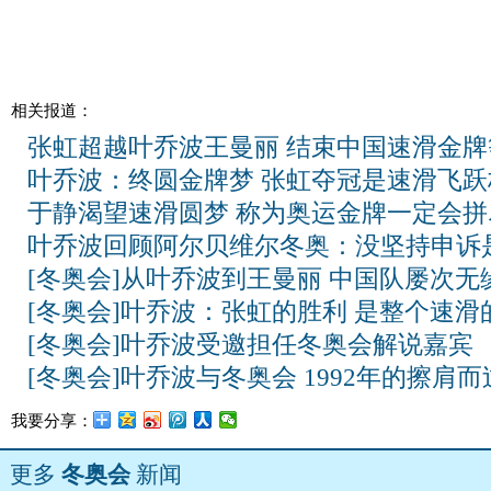
相关报道：
张虹超越叶乔波王曼丽 结束中国速滑金牌
叶乔波：终圆金牌梦 张虹夺冠是速滑飞跃
于静渴望速滑圆梦 称为奥运金牌一定会拼
叶乔波回顾阿尔贝维尔冬奥：没坚持申诉
[冬奥会]从叶乔波到王曼丽 中国队屡次无
[冬奥会]叶乔波：张虹的胜利 是整个速滑
[冬奥会]叶乔波受邀担任冬奥会解说嘉宾
[冬奥会]叶乔波与冬奥会 1992年的擦肩而
我要分享：
更多
冬奥会
新闻