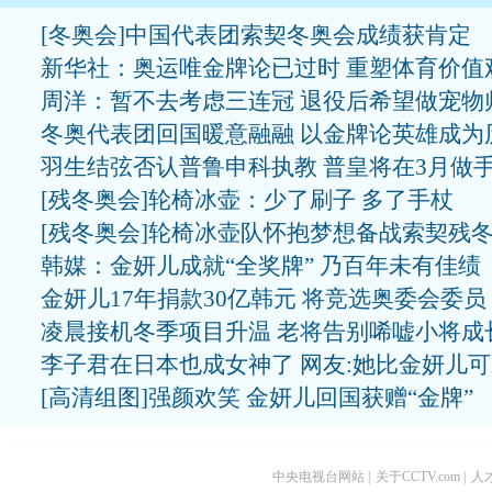
[冬奥会]中国代表团索契冬奥会成绩获肯定
新华社：奥运唯金牌论已过时 重塑体育价值
周洋：暂不去考虑三连冠 退役后希望做宠物
冬奥代表团回国暖意融融 以金牌论英雄成为
羽生结弦否认普鲁申科执教 普皇将在3月做
[残冬奥会]轮椅冰壶：少了刷子 多了手杖
[残冬奥会]轮椅冰壶队怀抱梦想备战索契残
韩媒：金妍儿成就“全奖牌” 乃百年未有佳绩
金妍儿17年捐款30亿韩元 将竞选奥委会委员
凌晨接机冬季项目升温 老将告别唏嘘小将成
李子君在日本也成女神了 网友:她比金妍儿
[高清组图]强颜欢笑 金妍儿回国获赠“金牌”
中央电视台网站
|
关于CCTV.com
|
人