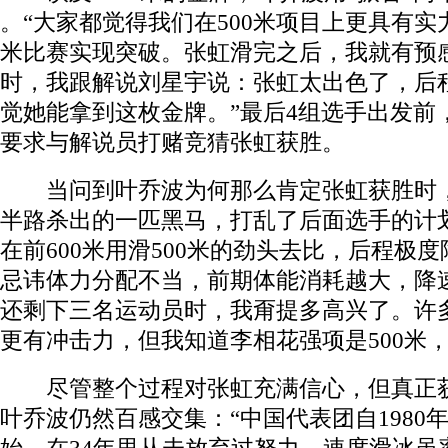
。“大家都觉得我们在500米项目上更具有实力
米比赛实现突破。张虹滑完之后，我就有预
时，我跟解说刘星宇说：张虹太出色了，后
觉她能拿到这枚金牌。”最后4组选手出发前
要求与解说员打赌竞猜张虹获胜。
当问到叶乔波为何那么肯定张虹获胜时，
半路杀出的一匹黑马，打乱了后面选手的计
在前600米用滑500米的劲头去比，后程极度
忌讳体力分配不当，前期体能消耗越大，降
还剩下三名运动员时，我甭提多高兴了。许
更有冲击力，但我知道李相花强项是500米，而
尽管整个过程对张虹充满信心，但真正获
叶乔波仍然百感交集：“中国代表团自1980