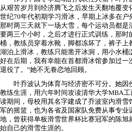
从艰苦岁月到经济腾飞之后发生天翻地覆变
世纪70年代初期学习滑冰，早期上冰多在户
那时两三天就下一场大雪，每个运动员都是
要两三个小时，之后才进行正式训练，那时
桶，教练员穿着水靴，脚都冻坏了，裤子上
湖泊上滑冰，教练只能凿开冰洞，用小水桶
好在后期，我有幸能在首都滑冰馆参加过一
退役了。”她不无眷恋地回顾。
叶乔波认为体育与经济密不可分。她因伤
教练生涯，用六年时间攻读清华大学MBA
读期间，母校用其名字建成了乔波室内滑雪
军的摇篮，也为各省及国家队免费从事专业
地，曾获得单板滑雪世界杯比赛冠军的陈旭
始自己的滑雪生涯的。