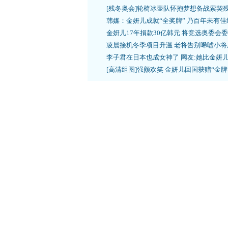
[残冬奥会]轮椅冰壶队怀抱梦想备战索契
韩媒：金妍儿成就“全奖牌” 乃百年未有佳
金妍儿17年捐款30亿韩元 将竞选奥委会
凌晨接机冬季项目升温 老将告别唏嘘小将
李子君在日本也成女神了 网友:她比金妍
[高清组图]强颜欢笑 金妍儿回国获赠“金牌