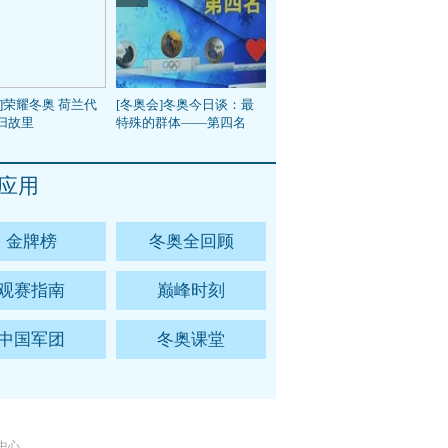
]荣耀冬奥 荷兰代
[冬奥会]冬奥今日谈：最
归故里
特殊的群体——第四名
应用
金牌榜
冬奥全回顾
观赛指南
巅峰时刻
中国军团
冬奥课堂
中心