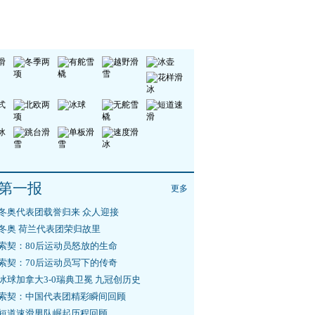
第一报
更多
冬奥代表团载誉归来 众人迎接
冬奥 荷兰代表团荣归故里
索契：80后运动员怒放的生命
索契：70后运动员写下的传奇
冰球加拿大3-0瑞典卫冕 九冠创历史
索契：中国代表团精彩瞬间回顾
短道速滑男队崛起历程回顾