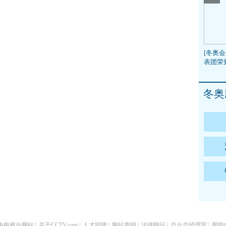
[冬奥会
表团荣
冬奥
央电视台网站
|
关于CCTV.com
|
人才招聘
|
网站声明
|
法律顾问
|
总台总经理室
|
帮助