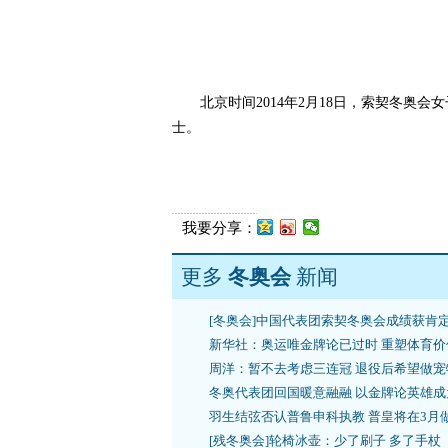
北京时间2014年2月18日，索契冬奥
士。
我要分享：
更多
冬奥会
新闻
[冬奥会]中国代表团索契冬奥会成绩获肯
新华社：奥运唯金牌论已过时 重塑体育价
周洋：暂不去考虑三连冠 退役后希望做宠
冬奥代表团回国暖意融融 以金牌论英雄成
羽生结弦否认普鲁申科执教 普皇将在3月
[残冬奥会]轮椅冰壶：少了刷子 多了手杖