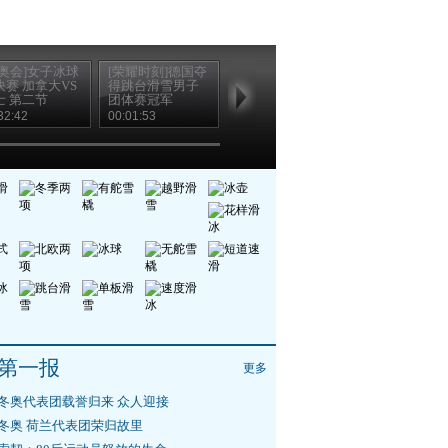
冬奥会]女子冰球
[荣耀时刻]德国夺
[跳台滑雪]男子团
[跳台滑雪]男
决赛 加拿大VS
得跳台滑雪男子
体赛 决赛 第二轮
体赛 献花仪式
士 第二节
团体赛冠军
32:42
00:01:53
00:45:30
00:07:37
第一报
更多
冬奥代表团载誉归来 众人迎接
冬奥 荷兰代表团荣归故里