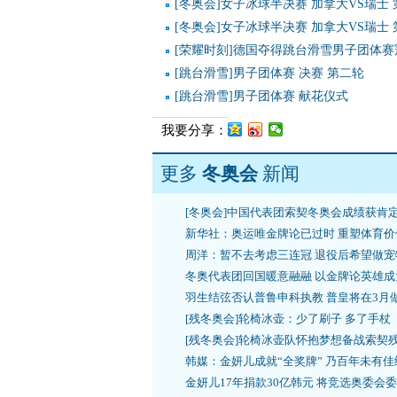
[冬奥会]女子冰球半决赛 加拿大VS瑞士
[冬奥会]女子冰球半决赛 加拿大VS瑞士
[荣耀时刻]德国夺得跳台滑雪男子团体赛
[跳台滑雪]男子团体赛 决赛 第二轮
[跳台滑雪]男子团体赛 献花仪式
我要分享：
更多
冬奥会
新闻
[冬奥会]中国代表团索契冬奥会成绩获肯
新华社：奥运唯金牌论已过时 重塑体育价
周洋：暂不去考虑三连冠 退役后希望做宠
冬奥代表团回国暖意融融 以金牌论英雄成
羽生结弦否认普鲁申科执教 普皇将在3月
[残冬奥会]轮椅冰壶：少了刷子 多了手杖
[残冬奥会]轮椅冰壶队怀抱梦想备战索契
韩媒：金妍儿成就“全奖牌” 乃百年未有佳
金妍儿17年捐款30亿韩元 将竞选奥委会