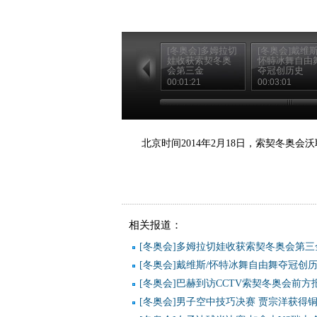
[冬奥会]多姆拉切
[冬奥会]戴维斯
娃收获索契冬奥
怀特冰舞自由
会第三金
夺冠创历史
00:01:21
00:03:01
北京时间2014年2月18日，索契冬奥
相关报道：
[冬奥会]多姆拉切娃收获索契冬奥会第三
[冬奥会]戴维斯/怀特冰舞自由舞夺冠创
[冬奥会]巴赫到访CCTV索契冬奥会前方
[冬奥会]男子空中技巧决赛 贾宗洋获得