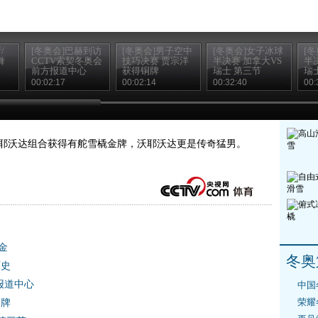
/
[冬奥会]巴赫到访
[冬奥会]男子空中
[冬奥会]女子冰球
[
舞
CCTV索契冬奥会
技巧决赛 贾宗洋
半决赛 加拿大VS
半
前方报道中心
获得铜牌
瑞士 第三节
瑞
00:02:17
00:02:14
00:32:40
00:
会沃耶沃达组合获得有舵雪橇金牌，沃耶沃达更是传奇猛男。
金
冬奥
历史
报道中心
中国
荣耀
铜牌