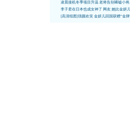
凌晨接机冬季项目升温 老将告别唏嘘小将
李子君在日本也成女神了 网友:她比金妍
[高清组图]强颜欢笑 金妍儿回国获赠“金牌