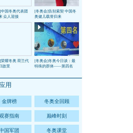
会]中国冬奥代表团
[冬奥会]告别索契 中国冬
来 众人迎接
奥健儿载誉归来
]荣耀冬奥 荷兰代
[冬奥会]冬奥今日谈：最
归故里
特殊的群体——第四名
应用
金牌榜
冬奥全回顾
观赛指南
巅峰时刻
中国军团
冬奥课堂