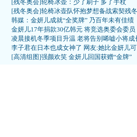
[残冬奥会]轮椅冰壶：少了刷子 多了手杖
[残冬奥会]轮椅冰壶队怀抱梦想备战索契残
韩媒：金妍儿成就“全奖牌” 乃百年未有佳绩
金妍儿17年捐款30亿韩元 将竞选奥委会委员
凌晨接机冬季项目升温 老将告别唏嘘小将成
李子君在日本也成女神了 网友:她比金妍儿
[高清组图]强颜欢笑 金妍儿回国获赠“金牌”