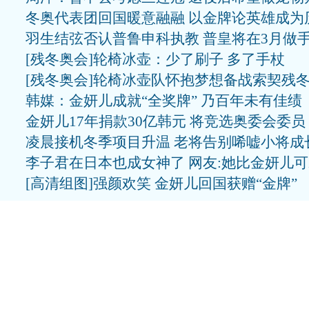
冬奥代表团回国暖意融融 以金牌论英雄成为
羽生结弦否认普鲁申科执教 普皇将在3月做
[残冬奥会]轮椅冰壶：少了刷子 多了手杖
[残冬奥会]轮椅冰壶队怀抱梦想备战索契残
韩媒：金妍儿成就“全奖牌” 乃百年未有佳绩
金妍儿17年捐款30亿韩元 将竞选奥委会委员
凌晨接机冬季项目升温 老将告别唏嘘小将成
李子君在日本也成女神了 网友:她比金妍儿
[高清组图]强颜欢笑 金妍儿回国获赠“金牌”