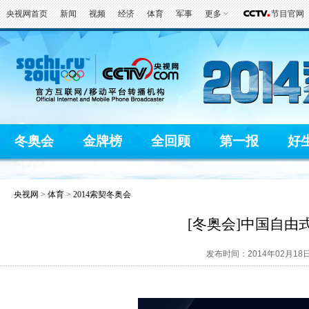
央视网首页
新闻
视频
经济
体育
军事
更多
节目官网
冬奥会
金牌榜
全回顾
第一报
好
央视网
>
体育
>
2014索契冬奥会
[冬奥会]中国自
发布时间：2014年02月18日 