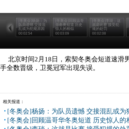
[冬奥会]杨扬：为
[冬奥会]回顾温哥
[冬奥会]李琰：这
队员遗憾 交接混
华冬奥短道 历史
就是比赛 接受犯
乱或为犯规原因
惊人的相似
规的处罚
00:02:54
00:03:09
00:02:08
北京时间2月18日，索契冬奥会短道速滑男
手全数晋级，卫冕冠军出现失误。
相关报道：
[冬奥会]杨扬：为队员遗憾 交接混乱或为
[冬奥会]回顾温哥华冬奥短道 历史惊人的