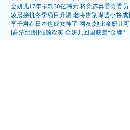
金妍儿17年捐款30亿韩元 将竞选奥委会委员
凌晨接机冬季项目升温 老将告别唏嘘小将成
李子君在日本也成女神了 网友:她比金妍儿
[高清组图]强颜欢笑 金妍儿回国获赠“金牌”