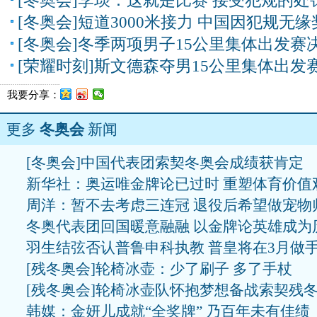
[冬奥会]李琰：这就是比赛 接受犯规的处
[冬奥会]短道3000米接力 中国因犯规无缘
[冬奥会]冬季两项男子15公里集体出发赛
[荣耀时刻]斯文德森夺男15公里集体出发
我要分享：
更多
冬奥会
新闻
[冬奥会]中国代表团索契冬奥会成绩获肯定
新华社：奥运唯金牌论已过时 重塑体育价值
周洋：暂不去考虑三连冠 退役后希望做宠物
冬奥代表团回国暖意融融 以金牌论英雄成为
羽生结弦否认普鲁申科执教 普皇将在3月做
[残冬奥会]轮椅冰壶：少了刷子 多了手杖
[残冬奥会]轮椅冰壶队怀抱梦想备战索契残
韩媒：金妍儿成就“全奖牌” 乃百年未有佳绩