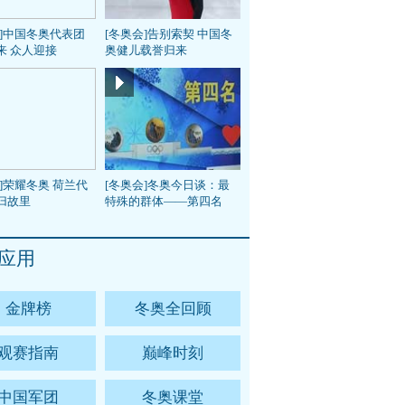
会]中国冬奥代表团
[冬奥会]告别索契 中国冬
来 众人迎接
奥健儿载誉归来
]荣耀冬奥 荷兰代
[冬奥会]冬奥今日谈：最
归故里
特殊的群体——第四名
应用
金牌榜
冬奥全回顾
观赛指南
巅峰时刻
中国军团
冬奥课堂