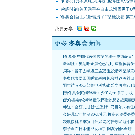
[冬奥会]男子冰球1/8决赛 斯洛伐克VS捷
[荣耀时刻]美国选手夺自由式滑雪男子U
[冬奥会]自由式滑雪男子U型池决赛 第二
我要分享：
更多
冬奥会
新闻
[冬奥会]中国代表团索契冬奥会成绩获肯
新华社：奥运唯金牌论已过时 重塑体育价
周洋：暂不去考虑三连冠 退役后希望做宠
冬奥代表团回国暖意融融 以金牌论英雄成
羽生结弦否认普鲁申科执教 普皇将在3月
[残冬奥会]轮椅冰壶：少了刷子 多了手杖
[残冬奥会]轮椅冰壶队怀抱梦想备战索契
韩媒：金妍儿成就“全奖牌” 乃百年未有佳
金妍儿17年捐款30亿韩元 将竞选奥委会
凌晨接机冬季项目升温 老将告别唏嘘小将
李子君在日本也成女神了 网友:她比金妍