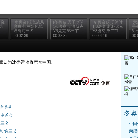
目碰
[冬奥会]橙色旋风
[冬奥会]男子冰球
[冬奥会]男子冰球
[
选
席卷 荷兰队包揽
1/8决赛 斯洛伐克
1/8决赛 斯洛伐克
手
速滑前三名
VS捷克 第三节
VS捷克 第二节
男
00:02:39
00:38:35
00:34:16
00:
表文章认为冰壶运动将席卷中国。
人的告别
冬奥
历史首金
前三名
中国
荣耀
克 第三节