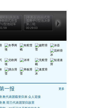
荣耀时刻]美国选
[冬奥会]自由式滑
夺自由式滑雪
雪男子U型池决赛
子U型池冠军
第二轮
01:59
00:29:03
第一报
更多
冬奥代表团载誉归来 众人迎接
冬奥 荷兰代表团荣归故里