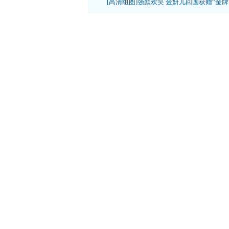
[高清组图]强颜欢笑 金妍儿回国获赠“金牌