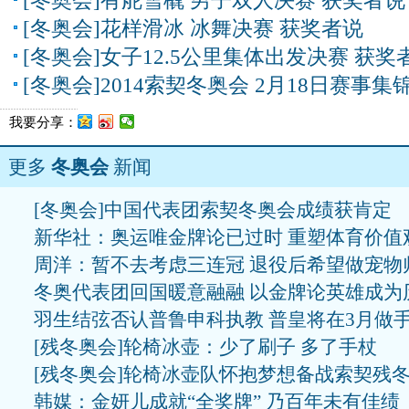
[冬奥会]有舵雪橇 男子双人决赛 获奖者说
[冬奥会]花样滑冰 冰舞决赛 获奖者说
[冬奥会]女子12.5公里集体出发决赛 获奖
[冬奥会]2014索契冬奥会 2月18日赛事集
我要分享：
更多
冬奥会
新闻
[冬奥会]中国代表团索契冬奥会成绩获肯定
新华社：奥运唯金牌论已过时 重塑体育价值
周洋：暂不去考虑三连冠 退役后希望做宠物
冬奥代表团回国暖意融融 以金牌论英雄成为
羽生结弦否认普鲁申科执教 普皇将在3月做
[残冬奥会]轮椅冰壶：少了刷子 多了手杖
[残冬奥会]轮椅冰壶队怀抱梦想备战索契残
韩媒：金妍儿成就“全奖牌” 乃百年未有佳绩