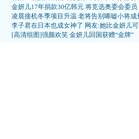
金妍儿17年捐款30亿韩元 将竞选奥委会委员
凌晨接机冬季项目升温 老将告别唏嘘小将成
李子君在日本也成女神了 网友:她比金妍儿
[高清组图]强颜欢笑 金妍儿回国获赠“金牌”