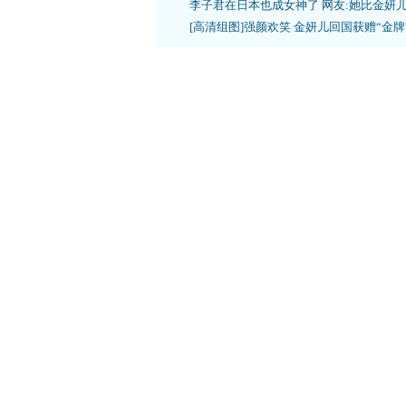
李子君在日本也成女神了 网友:她比金妍
[高清组图]强颜欢笑 金妍儿回国获赠“金牌