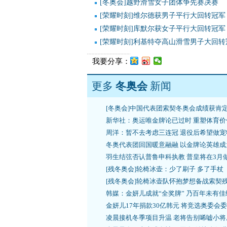
[冬奥会]越野滑雪女子团体争先赛决赛
[荣耀时刻]维尔德获男子平行大回转冠军
[荣耀时刻]库默尔获女子平行大回转冠军
[荣耀时刻]利基特夺高山滑雪男子大回转
我要分享：
更多
冬奥会
新闻
[冬奥会]中国代表团索契冬奥会成绩获肯
新华社：奥运唯金牌论已过时 重塑体育价
周洋：暂不去考虑三连冠 退役后希望做宠
冬奥代表团回国暖意融融 以金牌论英雄成
羽生结弦否认普鲁申科执教 普皇将在3月
[残冬奥会]轮椅冰壶：少了刷子 多了手杖
[残冬奥会]轮椅冰壶队怀抱梦想备战索契
韩媒：金妍儿成就“全奖牌” 乃百年未有佳
金妍儿17年捐款30亿韩元 将竞选奥委会
凌晨接机冬季项目升温 老将告别唏嘘小将