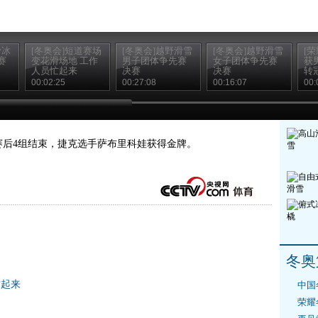
滑冰
[冬奥会]短道赛场
[冬奥会]越野滑雪
[冬奥会]越野滑雪
[
赛
变花滑场地 工作
男子团体争先赛
女子团体争先赛
获
人员忙起来
决赛
决赛
转
00:02:25
00:27:08
00:16:07
00:
米决赛后4组结束，捷克选手萨布里科娃获得金牌。
冬奥
忙起来
中国
荣耀