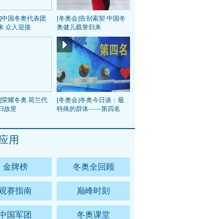
会]中国冬奥代表团
[冬奥会]告别索契 中国冬
来 众人迎接
奥健儿载誉归来
]荣耀冬奥 荷兰代
[冬奥会]冬奥今日谈：最
归故里
特殊的群体——第四名
应用
金牌榜
冬奥全回顾
观赛指南
巅峰时刻
中国军团
冬奥课堂