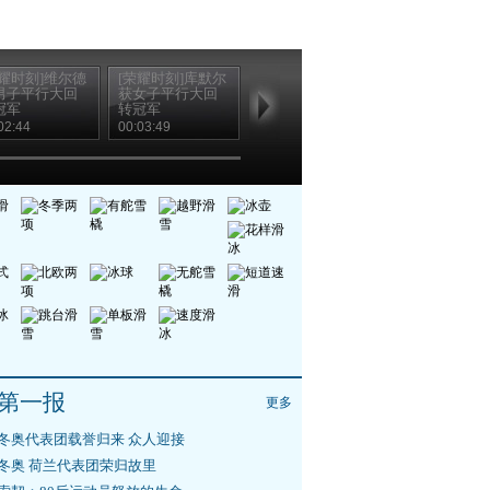
荣耀时刻]维尔德
[荣耀时刻]库默尔
[荣耀时刻]利基特
男子平行大回
获女子平行大回
夺高山滑雪男子
冠军
转冠军
大回转冠军
02:44
00:03:49
00:01:31
第一报
更多
冬奥代表团载誉归来 众人迎接
冬奥 荷兰代表团荣归故里