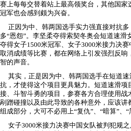
赛上每每交替着站上最高领奖台，其他国家
冠军也会感到颇为兴奋。
正因为中、韩两国选手实力强直接对抗多
多“恩怨”。李坚柔夺得索契冬奥会短道速滑女
夺得女子1500米冠军、女子3000米接力决
取消成绩等比赛，都在网络上引发强烈反响
智的声音。
其实，正是因为中、韩两国选手在短道速
抗，才使得这个项目更具魅力。短道速滑项
接、斗智斗勇的项目，参赛各方合理使用战
剐蹭碰撞以及由此导致的各种意外，应该讲
组成部分，大可不必用上“复仇”、“暗算”、
女子3000米接力决赛中国女队被判犯规