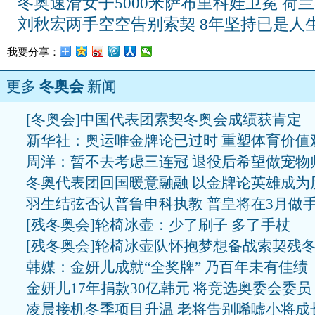
冬奥速滑女子5000米萨布里科娃卫冕 荷
刘秋宏两手空空告别索契 8年坚持已是人
我要分享：
更多
冬奥会
新闻
[冬奥会]中国代表团索契冬奥会成绩获肯定
新华社：奥运唯金牌论已过时 重塑体育价值
周洋：暂不去考虑三连冠 退役后希望做宠物
冬奥代表团回国暖意融融 以金牌论英雄成为
羽生结弦否认普鲁申科执教 普皇将在3月做
[残冬奥会]轮椅冰壶：少了刷子 多了手杖
[残冬奥会]轮椅冰壶队怀抱梦想备战索契残
韩媒：金妍儿成就“全奖牌” 乃百年未有佳绩
金妍儿17年捐款30亿韩元 将竞选奥委会委员
凌晨接机冬季项目升温 老将告别唏嘘小将成