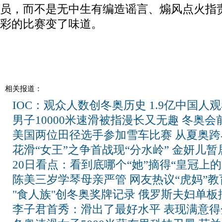
员，而不是无中生有编造谣言、煽风点火指
彩的比赛变了味道。
相关报道：
IOC：观众人数创冬奥历史 1.9亿中国人
男子10000米速滑被指漫长又无趣 冬奥
美国两位田径选手参加雪车比赛 从夏奥跨
花滑“女王”之争首战现“分水岭” 金妍儿暂
20日看点：看到底哪个“她”摘得“皇冠上的
陈美三岁学琴母亲严管 网友热议“虎妈”教
"食人族"创冬奥奖牌记录 俄罗斯夫妇单板
李子君首秀：滑出了最好水平 表现满意得