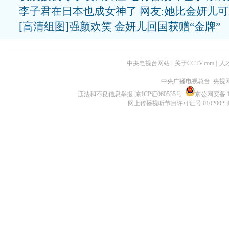
李子君在日本也成女神了 网友:她比金妍儿
[高清组图]强颜欢笑 金妍儿回国获赠“金牌”
中央电视台网站
|
关于CCTV.com
|
人
中央广播电视总台 央视
违法和不良信息举报
京ICP证060535号
京公网安备 11
网上传播视听节目许可证号 0102002