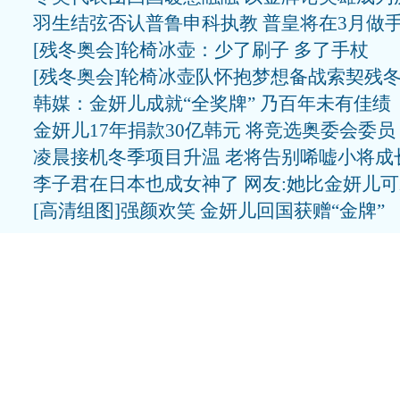
羽生结弦否认普鲁申科执教 普皇将在3月做
[残冬奥会]轮椅冰壶：少了刷子 多了手杖
[残冬奥会]轮椅冰壶队怀抱梦想备战索契残
韩媒：金妍儿成就“全奖牌” 乃百年未有佳绩
金妍儿17年捐款30亿韩元 将竞选奥委会委员
凌晨接机冬季项目升温 老将告别唏嘘小将成
李子君在日本也成女神了 网友:她比金妍儿
[高清组图]强颜欢笑 金妍儿回国获赠“金牌”