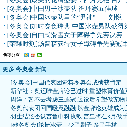
[冬奥会]中国男子冰壶队 循环赛五佳球
[冬奥会]中国冰壶队里的“男神”——刘锐
[冬奥会]加时赛负瑞典 中国冰壶男队获得
[冬奥会]自由式滑雪女子障碍争先赛决赛
[荣耀时刻]汤普森获得女子障碍争先赛冠
我要分享：
更多
冬奥会
新闻
[冬奥会]中国代表团索契冬奥会成绩获肯定
新华社：奥运唯金牌论已过时 重塑体育价值
周洋：暂不去考虑三连冠 退役后希望做宠物
冬奥代表团回国暖意融融 以金牌论英雄成为
羽生结弦否认普鲁申科执教 普皇将在3月做
[残冬奥会]轮椅冰壶：少了刷子 多了手杖