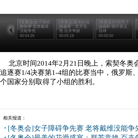
[冬奥会]女子障碍
[冬奥会]最美的花
[冬奥会]中国男子
争先赛 老将戴维
滑盛宴：群芳竞
冰壶队 循环赛五
没能争先
艳 百卉争妍
佳球
00:04:26
00:05:18
00:00:50
北京时间2014年2月21日晚上，索契冬
追逐赛1/4决赛第1-4组的比赛当中，俄罗
个国家分别取得了小组的胜利。
相关报道：
[冬奥会]女子障碍争先赛 老将戴维没能争
[冬奥会]最美的花滑盛宴：群芳竞艳 百卉