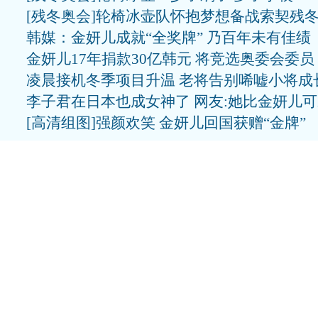
[残冬奥会]轮椅冰壶队怀抱梦想备战索契残
韩媒：金妍儿成就“全奖牌” 乃百年未有佳绩
金妍儿17年捐款30亿韩元 将竞选奥委会委员
凌晨接机冬季项目升温 老将告别唏嘘小将成
李子君在日本也成女神了 网友:她比金妍儿
[高清组图]强颜欢笑 金妍儿回国获赠“金牌”