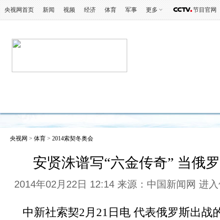
央视网首页
新闻
视频
经济
体育
军事
更多
节目官网
冬奥会
金牌榜
全回顾
第一报
好
央视网
>
体育
>
2014索契冬奥会
安贤洙谱写“六金传奇” 当俄
2014年02月22日 12:14 来源：中国新闻网
进入
中新社索契2月21日电 代表俄罗斯出战