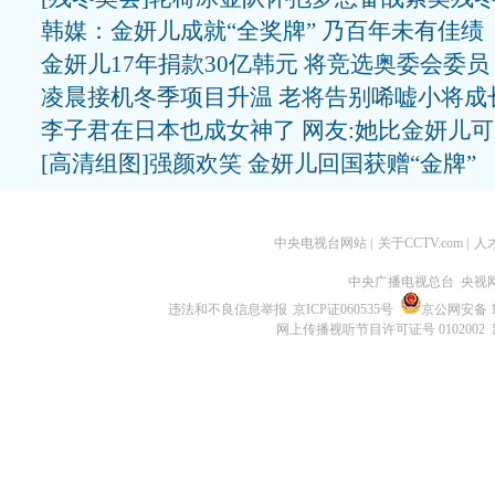
韩媒：金妍儿成就“全奖牌” 乃百年未有佳绩
金妍儿17年捐款30亿韩元 将竞选奥委会委员
凌晨接机冬季项目升温 老将告别唏嘘小将成
李子君在日本也成女神了 网友:她比金妍儿
[高清组图]强颜欢笑 金妍儿回国获赠“金牌”
中央电视台网站
|
关于CCTV.com
|
人
中央广播电视总台 央视
违法和不良信息举报
京ICP证060535号
京公网安备 11
网上传播视听节目许可证号 0102002