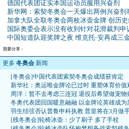
德国代表团证实本国运动员服用兴奋剂
新华网：索契冬奥会一天爆出两例兴奋剂
加拿大队全取冬奥会两枚冰壶金牌 创历史
国际奥委会表示没有收到针对花滑裁判申
中国短道队迎奖牌之夜 维克托·安再成三
我要分享：
更多
冬奥会
新闻
[冬奥会]中国代表团索契冬奥会成绩获肯定
新华社：奥运唯金牌论已过时 重塑体育价值
周洋：暂不去考虑三连冠 退役后希望做宠物
冬奥代表团回国暖意融融 以金牌论英雄成为
羽生结弦否认普鲁申科执教 普皇将在3月做
[残冬奥会]轮椅冰壶：少了刷子 多了手杖
[残冬奥会]轮椅冰壶队怀抱梦想备战索契残