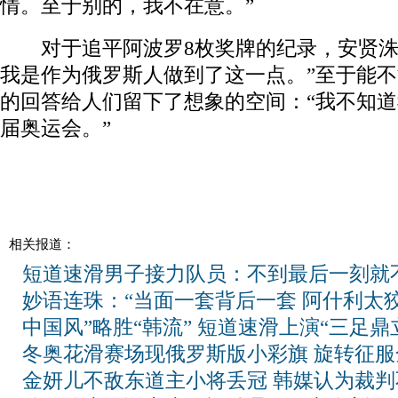
情。至于别的，我不在意。”
对于追平阿波罗8枚奖牌的纪录，安贤洙
我是作为俄罗斯人做到了这一点。”至于能
的回答给人们留下了想象的空间：“我不知
届奥运会。”
相关报道：
短道速滑男子接力队员：不到最后一刻就
妙语连珠：“当面一套背后一套 阿什利太狡
中国风”略胜“韩流” 短道速滑上演“三足鼎
冬奥花滑赛场现俄罗斯版小彩旗 旋转征服
金妍儿不敌东道主小将丢冠 韩媒认为裁判