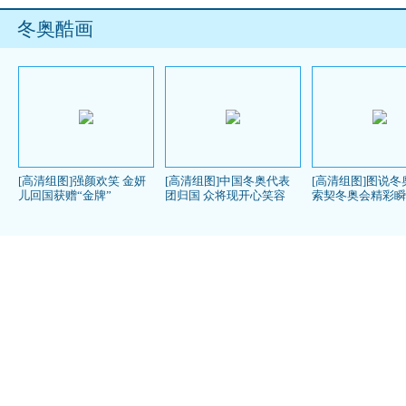
冬奥酷画
[高清组图]强颜欢笑 金妍
[高清组图]中国冬奥代表
[高清组图]图说冬
儿回国获赠“金牌”
团归国 众将现开心笑容
索契冬奥会精彩瞬