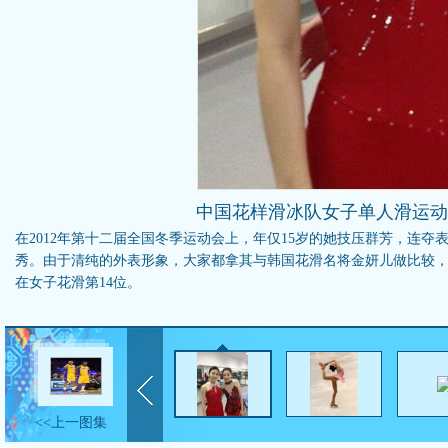
中国花样滑冰队女子单人滑运动
在2012年第十二届全国冬季运动会上，年仅15岁的她技压群芳，连
秀。由于清纯的外表形象，大家都拿其与韩国花滑名将金妍儿做比较，李
在女子花滑第14位。
<<上一图集