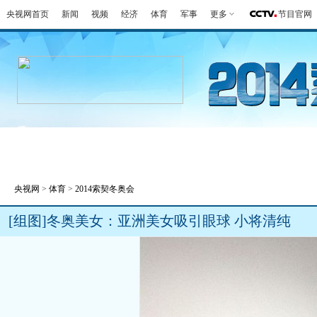
央视网首页
新闻
视频
经济
体育
军事
更多
节目官网
冬奥会
金牌榜
全回顾
第一报
好
央视网
>
体育
>
2014索契冬奥会
[组图]冬奥美女：亚洲美女吸引眼球 小将清纯