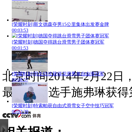
[荣耀时刻]斯文德森夺男15公里集体出发赛金牌
00:03:53
[荣耀时刻]德国夺得跳台滑雪男子团体赛冠军
00:01:53
北京时间2014年2月2
[荣耀时刻]羽生结弦获得花滑男单自由滑冠军
00:08:57
最终美国选手施弗琳获得
[荣耀时刻]特索帕获自由式滑雪女子空中技巧冠军
00:02:39