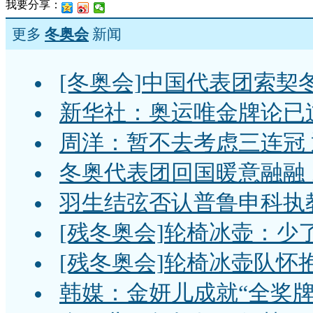
我要分享：
更多
冬奥会
新闻
[冬奥会]中国代表团索契
新华社：奥运唯金牌论已
周洋：暂不去考虑三连冠
冬奥代表团回国暖意融融
羽生结弦否认普鲁申科执教
[残冬奥会]轮椅冰壶：少
[残冬奥会]轮椅冰壶队怀
韩媒：金妍儿成就“全奖牌