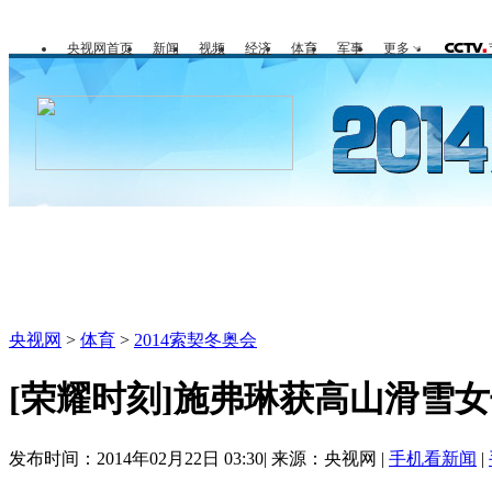
央视网首页
新闻
视频
经济
体育
军事
更多
冬奥会
金牌榜
全回顾
第一报
央视网
>
体育
>
2014索契冬奥会
[荣耀时刻]施弗琳获高山滑雪
发布时间：2014年02月22日 03:30| 来源：央视网 |
手机看新闻
|