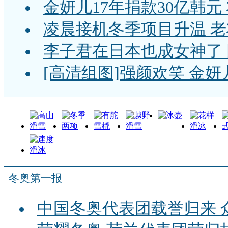
金妍儿17年捐款30亿韩
凌晨接机冬季项目升温 
李子君在日本也成女神了 
[高清组图]强颜欢笑 金妍
冬奥第一报
中国冬奥代表团载誉归来 